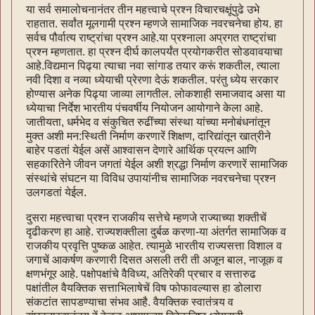
या सर्व समालोचनानंतर तीन महत्त्वाचे प्रश्न विचारचक्षूंपुढे उभे
राहतात. सर्वांत मूलगामी प्रश्न म्हणजे सामाजिक नवरचनेचा होय. हा
सर्वच पौर्वात्य राष्ट्रांचा प्रश्न आहे.या प्रश्नाला अप्रगत राष्ट्रांचा
प्रश्न म्हणतात. हा प्रश्न दीर्घ कालपर्यंत प्रयोगकरीत सोडवावयाचा
आहे.विद्यमान पिढ्या त्याचा नवा सांगाड तयार करूं शकतील, त्याला
नवी दिशा व नव्या ध्येयाची प्रेरणा देऊं शकतील. परंतु ध्येय सरकार
होण्यास अनेक पिढ्या जाव्या लागतील. लोकशाही समाजवाद असा या
ध्येयाचा निर्देश भारतीय पंचवर्षीय नियोजन आयोगाने केला आहे.
जातीयता, धर्मभेद व संकुचित रुढींच्या संस्था यांच्या मनोबंधनांतून
मुक्त अशी मन:स्थिती निर्माण करणारें शिक्षण, दारिद्यांतून खात्रीने
बाहेर पडतां येईल असें आश्वासन देणारे आर्थिक प्रयत्न आणि
सहकारितेने जीवन जगतां येईल अशी श्रद्धा निर्माण करणारें सामाजिक
संस्थांचे संघटन या विविध उपायांनीच सामाजिक नवरचनेचा प्रश्न
उलगडतां येईल.
दुसरा महत्त्वाचा प्रश्न राजकीय सत्तेचे म्हणजे राज्याच्या शक्तीचें
दृढीकरण हा आहे. राज्यशक्तीला दुर्बळ करणा-या अंतर्गत सामाजिक व
राजकीय प्रवृत्ति पुष्कळ आहेत. त्यामुळे भारतीय राज्यसत्ता विशाल व
जगाचें आकर्षण करणारी दिसत असली तरी ती अजून बाल, नाजूक व
क्षणभंगूर आहे. पक्षोपक्षांचे वैविध्य, अतिरेकी प्रचार व सत्तारुढ
पक्षांतील वैयक्तिक सत्ताभिलाषेचें विष फोफावल्यास हा डोलारा
संकटांत सापडण्याचा संभव आहै. वैयक्तिक स्वातंत्र्य व