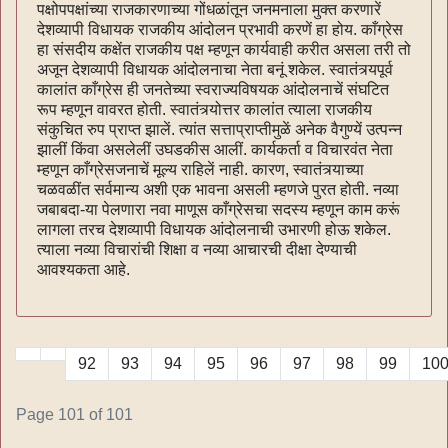
पक्षोपपक्षांच्या राजकारणाच्या गोंधळांतून जनमनाला मुक्त करणारें
देशव्यापी विधायक राजकीय आंदोलन प्रभावी करणें हा होय. काँग्रेस
हा संसदीय कक्षेंत राजकीय पक्ष म्हणून कार्यवाही करीत असला तरी तो
अजून देशव्यापी विधायक आंदोलनाचा नेता बनूं शकेल. स्वातंत्र्यपूर्व
कालांत काँग्रेस ही जनतेच्या स्वराज्यविषयक आंदोलनाचें संघटित
रूप म्हणून वावरत होती. स्वातंत्र्योत्तर कालांत त्याला राजकीय
संकुचित रुप प्राप्त झालें. त्यांत सत्ताप्राप्तीमुळें अनेक वैगुण्यें उत्पन्न
झालीं किंवा असलेलीं उघडकीस आलीं. कार्यकर्ता व विचारवंत नेता
म्हणून काँग्रेसजनाचें मूल्य राहिलें नाही. कारण, स्वातंत्र्याच्या
चळवळींत सर्वमान्य अशी एक भावना असली म्हणजे पुरत होती. नव्या
जबाबदा-या पेलणारा नवा माणूस काँग्रेसचा सदस्य म्हणून काम करूं
लागला तरच देशव्यापी विधायक आंदोलनाची उभारणी होऊ शकेल.
त्याला नव्या विचारांची शिक्षा व नव्या आचारची दीक्षा देण्याची
आवश्यकता आहे.
92
93
94
95
96
97
98
99
10
Page 101 of 101