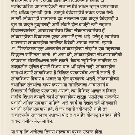
संघटनास्वातंत्र्य हें केवळ आपापल्या विवेकनिष्ठ ध्येयवादी
मतभेदाकरिता वापरण्याऐवजी सत्तास्पर्धेचें साधन म्हणून वापरण्याचा
मोह अधिक प्रभावी होतो. त्यामुळे बेबंदशाहीचें संकट जवळ येऊं
लागतें. लोकशाही राज्यसत्ता दृढ नसल्यास एका बाजूने बेबंदशाही व
दुस-या बाजूने हुकूमशाही अशीं संकटे दोन बाजूंनी उभी राहतात.
विचारस्वातंत्र्य, आचारस्वातंत्र्य किंवा संघटनास्वातंत्र्य हें
लोकशाहीच्या विकासास पूरक असणारें मूल्य आहे. परंतु हें स्वातंत्र्य
वापरणारा लोकशाहीचा नागरिक विवेकी असावा लागतो. म्हणजे
अॅरिस्टॉटलपासून आतापर्यंत लोकशाहीच्या संदर्भात एक महत्त्वाचा
सिद्धान्त सांगितला जातो. तो असा की, लोकशाहीच्या संरक्षणशक्तीची
जोपासना लोकशिक्षणच करूं शकतें. केवळ 'सुशिक्षित नागरिक' या
शब्दवलीने सूचित होणारें शिक्षण यांत अभिप्रेत नाही. लोकशाहीस
सामर्थ्य देणारें लोकशिक्षण हें विशिष्ट प्रकारचेंच असावें लागतें. हें
लोकशिक्षण विचार व आचार या दोन प्रकारचें असतें. लोकशाहीच्या
स्थानिक संस्थांचा वापर करणा-या नागरिकाचा आचारमार्ग व
विचारमार्ग विशिष्ट प्रकारचा असतो. त्या विशिष्ट आचार व विचार
मार्गाचें शिक्षण देण्याचें कार्य लोकशाहीवर श्रद्धा असलेल्या राजकीय
पक्षांनी अंगिकारावयास पाहिजे. असें कार्य या देशांत सर्व लोकशाही
पक्षांनी स्वीकारावयास हवें. तें जर त्यांनी स्वीकारलें नाही तर
सत्तास्पर्धेचें राजकारण पक्षाच्या पोटांत व बाहेर बोकाळून बेबंदशाहीचें
संकट नजीक येऊं लागेल.
या संदर्भात अखेरचा तिसरा महत्त्वाचा प्रश्न उत्पन्न होता.