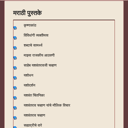
मराठी पुस्तके
कृष्णाकांठ
विविधांगी व्यक्तीमत्व
शब्दाचे सामर्थ्य
माझ्या राजकीय आठवणी
साहेब यशवंतरावजी चव्हाण
यशोधन
यशोदर्शन
यशवंत चिंतनिका
यशवंतराव चव्हाण यांचे मौलिक विचार
यशवंतराव चव्हाण
सह्याद्रीचे वारे