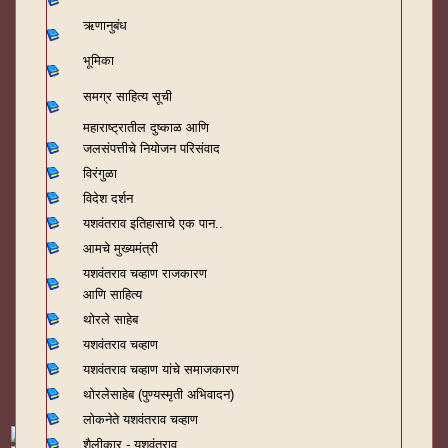
ऋणानुबंध
भूमिका
समग्र साहित्य सूची
महाराष्ट्रातील दुष्काळ आणि
जलसंपत्तीचे नियोजन परिसंवाद
विरंगुळा
विदेश दर्शन
यशवंतराव
इतिहासाचे एक पान..
आमचे मुख्यमंत्री
यशवंतराव चव्हाण राजकारण
आणि साहित्य
थोरले साहेब
यशवंतराव चव्हाण
यशवंतराव चव्हाण यांचे समाजकारण
थोरलेसाहेब (पुण्यस्मृती अभिवादन)
लोकनेते यशवंतराव चव्हाण
शैलीकार - यशवंतराव