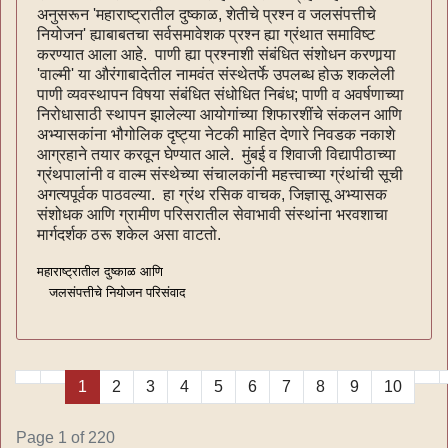
अनुसरून 'महाराष्ट्रातील दुष्काळ, शेतीचे प्रश्न व जलसंपत्तीचे
नियोजन' ह्याबाबतचा सर्वसमावेशक प्रश्न ह्या ग्रंथात समाविष्ट
करण्यात आला आहे. पाणी ह्या प्रश्नाशी संबंधित संशोधन करणार्‍या
'वाल्मी' या औरंगाबादेतील नामवंत संस्थेतर्फे उपलब्ध होऊ शकलेली
पाणी व्यवस्थापन विषया संबंधित संधोधित निबंध; पाणी व अवर्षणाच्या
निरोधासाठी स्थापन झालेल्या आयोगांच्या शिफारशींचे संकलन आणि
अभ्यासकांना भौगोलिक दृष्ट्या नेटकी माहित देणारे निवडक नकाशे
आग्रहाने तयार करवून घेण्यात आले. मुंबई व शिवाजी विद्यापीठाच्या
ग्रंथपालांनी व वाल्म संस्थेच्या संचालकांनी महत्त्वाच्या ग्रंथांची सूची
अगत्यपूर्वक पाठवल्या. हा ग्रंथ रसिक वाचक, जिज्ञासू अभ्यासक
संशोधक आणि ग्रामीण परिसरातील सेवाभावी संस्थांना भरवशाचा
मार्गदर्शक ठरू शकेल असा वाटतो.
महाराष्ट्रातील दुष्काळ आणि
जलसंपत्तीचे नियोजन परिसंवाद
1
2
3
4
5
6
7
8
9
10
Page 1 of 220