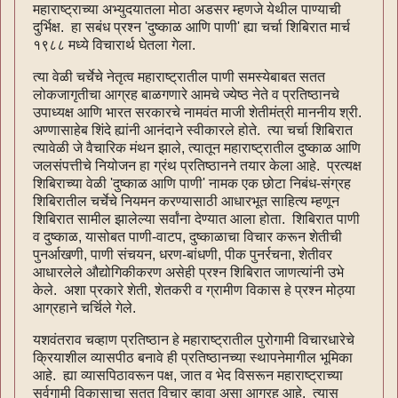
महाराष्ट्राच्या अभ्युदयातला मोठा अडसर म्हणजे येथील पाण्याची
दुर्भिक्ष. हा सबंध प्रश्न 'दुष्काळ आणि पाणी' ह्या चर्चा शिबिरात मार्च
१९८८ मध्ये विचारार्थ घेतला गेला.
त्या वेळी चर्चेचे नेतृत्व महाराष्ट्रातील पाणी समस्येबाबत सतत
लोकजागृतीचा आग्रह बाळगणारे आमचे ज्येष्ठ नेते व प्रतिष्ठानचे
उपाध्यक्ष आणि भारत सरकारचे नामवंत माजी शेतीमंत्री माननीय श्री.
अण्णासाहेब शिंदे ह्यांनी आनंदाने स्वीकारले होते. त्या चर्चा शिबिरात
त्यावेळी जे वैचारिक मंथन झाले, त्यातून महाराष्ट्रातील दुष्काळ आणि
जलसंपत्तीचे नियोजन हा ग्रंथ प्रतिष्ठानने तयार केला आहे. प्रत्यक्ष
शिबिराच्या वेळी 'दुष्काळ आणि पाणी' नामक एक छोटा निबंध-संग्रह
शिबिरातील चर्चेचे नियमन करण्यासाठी आधारभूत साहित्य म्हणून
शिबिरात सामील झालेल्या सर्वांना देण्यात आला होता. शिबिरात पाणी
व दुष्काळ, यासोबत पाणी-वाटप, दुष्काळाचा विचार करून शेतीची
पुनर्आखणी, पाणी संचयन, धरण-बांधणी, पीक पुनर्रचना, शेतीवर
आधारलेले औद्योगिकीकरण असेही प्रश्न शिबिरात जाणत्यांनी उभे
केले. अशा प्रकारे शेती, शेतकरी व ग्रामीण विकास हे प्रश्न मोठ्या
आग्रहाने चर्चिले गेले.
यशवंतराव चव्हाण प्रतिष्ठान हे महाराष्ट्रातील पुरोगामी विचारधारेचे
क्रियाशील व्यासपीठ बनावे ही प्रतिष्ठानच्या स्थापनेमागील भूमिका
आहे. ह्या व्यासपिठावरून पक्ष, जात व भेद विसरून महाराष्ट्राच्या
सर्वगामी विकासाचा सतत विचार व्हावा असा आग्रह आहे. त्यास