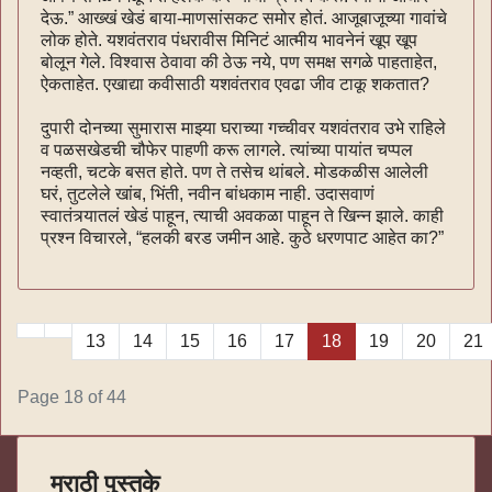
देऊ.” आख्खं खेडं बाया-माणसांसकट समोर होतं. आजूबाजूच्या गावांचे
लोक होते. यशवंतराव पंधरावीस मिनिटं आत्मीय भावनेनं खूप खूप
बोलून गेले. विश्वास ठेवावा की ठेऊ नये, पण समक्ष सगळे पाहताहेत,
ऐकताहेत. एखाद्या कवीसाठी यशवंतराव एवढा जीव टाकू शकतात?
दुपारी दोनच्या सुमारास माझ्या घराच्या गच्चीवर यशवंतराव उभे राहिले
व पळसखेडची चौफेर पाहणी करू लागले. त्यांच्या पायांत चप्पल
नव्हती, चटके बसत होते. पण ते तसेच थांबले. मोडकळीस आलेली
घरं, तुटलेले खांब, भिंती, नवीन बांधकाम नाही. उदासवाणं
स्वातंत्र्यातलं खेडं पाहून, त्याची अवकळा पाहून ते खिन्न झाले. काही
प्रश्न विचारले, “हलकी बरड जमीन आहे. कुठे धरणपाट आहेत का?”
13
14
15
16
17
18
19
20
21
Page 18 of 44
मराठी पुस्तके