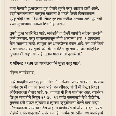
बाबा गेल्याचे दु:खदायक वृत्त देणारे तुमचे पत्र आताच हाती आले.
बद्रीनारायणाच्या यात्रेस जाताना ते भेटले किती जिव्हाळ्याने!
प्रकृतीही उत्तम दिसली. शेवट इतक्या नजीक असावा अशी पुसटही
शंका कुणाच्याच मनाला शिवलीही नसेल.
तुमचे दु:ख अपरिमित आहे. भावंडांचे व दोन्ही आयांचे सांत्वन शब्दांनी
कसे करणार. पत्र वाचल्यापासून मीही अस्वस्थ आहे. १ तारखेला
येऊ शकणार नाही. त्यामुळे तर आणखीनच बेचैन आहे. पण पार्लमेंटचे
सेशन संपल्यावर तुमचे घरी येऊन भेटेन. तुमच्या या घोर कौटुंबिक
दु:खात मी सहभागी आहे. मृतात्म्यास शांती प्रार्थितो.”
९ ऑगस्ट १९७७ ला यशवंतरावांचं पुन्हा पत्र आलं.
“प्रिय नामदेवराव,
माझे यापूर्वीचे पत्र तुम्हाला मिळाले असेलच. पळसखेड्याला येण्याचा
कार्यक्रम मी नक्की केला आहे. २० ऑगस्ट रोजी मी येथून निघून
औरंगाबादला येणार आहे. १० वाजता मी तिथे पोहोचत आहे. त्यानंतर
तिथून मोटारीने निघून ११-३०, १२ पर्यंत पळसखेडे येथे पोहोचेन.
तुमच्या घरी येऊन तुम्हांला व तुमच्या कुटुंबीयांना भेटणे हाच माझा
औरंगाबादला येण्याचा उद्देश आहे. ५ वाजेपर्यंत मी औरंगाबादला परत
पोहोचेन. नित्याप्रमाणे ५ नंतर काही कार्यक्रम स्वीकारणे अपरिहार्य