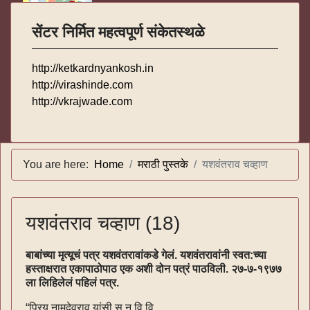
सेंटर निर्मित महत्वपूर्ण संकेतस्थळे
http://ketkardnyankosh.in
http://virashinde.com
http://vkrajwade.com
You are here:
Home
मराठी पुस्तके
यशवंतराव चव्हाण
यशवंतराव चव्हाण (18)
बाबांच्या मृत्यूचं पत्र यशवंतरावांकडे गेलं. यशवंतरावांनी स्वत:च्या
हस्ताक्षरात एकापाठोपाठ एक अशी दोन पत्रं पाठविली. २७-७-१९७७
ला लिहिलेलं पहिलं पत्र.
“प्रिय नामदेवराव यांसी स.न.वि.वि.