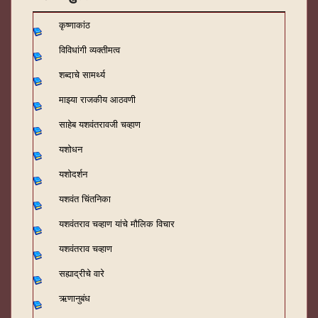
कृष्णाकांठ
विविधांगी व्यक्तीमत्व
शब्दाचे सामर्थ्य
माझ्या राजकीय आठवणी
साहेब यशवंतरावजी चव्हाण
यशोधन
यशोदर्शन
यशवंत चिंतनिका
यशवंतराव चव्हाण यांचे मौलिक विचार
यशवंतराव चव्हाण
सह्याद्रीचे वारे
ऋणानुबंध