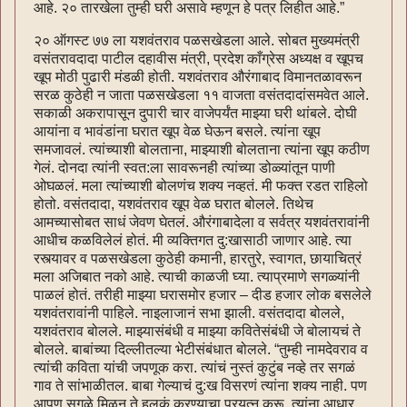
आहे. २० तारखेला तुम्ही घरी असावे म्हणून हे पत्र लिहीत आहे.”
२० ऑगस्ट ७७ ला यशवंतराव पळसखेडला आले. सोबत मुख्यमंत्री
वसंतरावदादा पाटील दहावीस मंत्री, प्रदेश काँग्रेस अध्यक्ष व खूपच
खूप मोठी पुढारी मंडळी होती. यशवंतराव औरंगाबाद विमानतळावरून
सरळ कुठेही न जाता पळसखेडला ११ वाजता वसंतदादांसमवेत आले.
सकाळी अकरापासून दुपारी चार वाजेपर्यंत माझ्या घरी थांबले. दोघी
आयांना व भावंडांना घरात खूप वेळ घेऊन बसले. त्यांना खूप
समजावलं. त्यांच्याशी बोलताना, माझ्याशी बोलताना त्यांना खूप कठीण
गेलं. दोनदा त्यांनी स्वत:ला सावरूनही त्यांच्या डोळ्यांतून पाणी
ओघळलं. मला त्यांच्याशी बोलणंच शक्य नव्हतं. मी फक्त रडत राहिलो
होतो. वसंतदादा, यशवंतराव खूप वेळ घरात बोलले. तिथेच
आमच्यासोबत साधं जेवण घेतलं. औरंगाबादेला व सर्वत्र यशवंतरावांनी
आधीच कळविलेलं होतं. मी व्यक्तिगत दु:खासाठी जाणार आहे. त्या
रस्त्यावर व पळसखेडला कुठेही कमानी, हारतुरे, स्वागत, छायाचित्रं
मला अजिबात नको आहे. त्याची काळजी घ्या. त्याप्रमाणे सगळ्यांनी
पाळलं होतं. तरीही माझ्या घरासमोर हजार – दीड हजार लोक बसलेले
यशवंतरावांनी पाहिले. नाइलाजानं सभा झाली. वसंतदादा बोलले,
यशवंतराव बोलले. माझ्यासंबंधी व माझ्या कवितेसंबंधी जे बोलायचं ते
बोलले. बाबांच्या दिल्लीतल्या भेटीसंबंधात बोलले. “तुम्ही नामदेवराव व
त्यांची कविता यांची जपणूक करा. त्यांचं नुस्तं कुटुंब नव्हे तर सगळं
गाव ते सांभाळीतल. बाबा गेल्याचं दु:ख विसरणं त्यांना शक्य नाही. पण
आपण सगळे मिळून ते हलकं करण्याचा प्रयत्न करू. त्यांना आधार