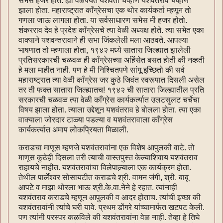
सभेस हजर होते. ह्या वेळपर्यंत यशवंता चव्हाण यशवंतराव चव्हाण
झाला होता. महाराष्ट्रात काँग्रेसचा एक थोर कार्यकर्ता म्हणून तो
गणला जाऊ लागला होता. या सर्वसाधारण सभेस मी हजर होतो.
शंकरराव देव हे प्रदेश काँग्रेसचे त्या वेळी अध्यक्ष होते. त्या सभेत एका
वाक्याने यशवन्तरावाने ही सभा जिंकलेली मला आठवते. आपल्या
भाषणात तो म्हणाला होता, १९४२ मध्ये सातारा जिल्ह्यात झालेली
प्रतिसरकारची चळवळ ही काँग्रेसच्या अहिंसेत बसत होती की नव्हती
हे मला माहीत नाही. पण हे मी निश्चितपणे सांगू इच्छितो की सर्व
महाराष्ट्रात त्या वेळी काँग्रेस जर कुठे जिवंत स्वरूपात दिसली असेल
तर ती फक्त सातारा जिल्ह्यातच! १९४२ ची सातारा जिल्ह्यातील प्रति
सरकारची चळवळ त्या वेळी काँग्रेस कार्यकर्त्यात उलटसुलट चर्चेचा
विषय झाला होता. त्याला उद्देशून यशवंतराव हे बोलला होता. त्या एका
वाक्याला जोरदार टाळ्या पडल्या व यशवंतरावाला काँग्रेस
कार्यकर्त्यात अमाप लोकप्रियता मिळाली.
कराडचा माणूस म्हणजे यशवंतरावांना एक विशेष आपुलकी वाटे. तो
माणूस कुठेही दिसला तरी त्याची वास्तपुस्त केल्याशिवाय यशवंतराव
राहायचे नाहीत. यशवंतरावांचा विलेपाल्र्याला एक कार्यक्रम होता.
तेथील पार्लेश्वर सोसायटीत कराडचे श्री. वामन जंगी, श्री. बाबू
आपटे व माझा थोरला भाऊ श्री.के.वा.नेने हे रहात. त्यांनाही
यशवंतराव कराडचे म्हणून आपुलकी व आदर होताच. त्यांची इच्छा की
यशवंतरावांनी त्यांचे घरी यावे. प्रथम डोंगरे यांच्यामार्फत खटपट केली.
पण त्यांनी परस्पर कळविले की यशवंतरावांना वेळ नाही. तेव्हा हे तिघे