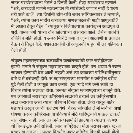
समक्ष यशवंतरावाला भेटले व विनंती केली. तेव्हा यशवंतराव म्हणाले,
‘‘अरे, कराडची माणसे म्हटल्यावर मी त्यांचेकडे जाणार नाही हे शक्य
तरी आहे का?’’ त्या तिघांनी डोंग-यांचे उत्तर सांगितल्यावर ते म्हणाले,
‘‘अरे, त्यांना काय माहीत कराडच्या माणसांबद्दलची माझी आपुलकी?
मी लक्षात ठेवून येईन.’’ त्यानुसार विलेपाल्र्याचा कार्यक्रम आटोपून ते
श्री. वामन जंगी यांच्या दोन खोल्यांच्या संसारात आले. तेथेच बाकीचे
दोघेही व मीही होतो. १५-२० मिनिटे गप्पा व जुन्या आठवणींना उजाळा
देऊन ते निघून गेले. यशवंतरावांची ती आपुलकी पाहून मी तर गहिवरून
गेलो होतो.
संयुक्त महाराष्ट्राच्या चळवळीत यशवंतरावांची फार ससेहोलपट
झाली. मनाने ते संयुक्त महाराष्ट्राच्या बाजूने होते, पण अद्याप ते स्वप्न
साकार होण्याची वेळ आली नव्हती असे त्या काळच्या परिस्थितीनुसार
वाटे व ते बरोबरही होते. सं.महाराष्ट्राच्या मागणीत म.काँग्रेस बरीच
पुढे गेली होती व त्यामुळे काय करावे, एक प्यादे मागे कसे घ्यावे हा
विचार त्यांना सतावत होता. जनमत संयुक्त महाराष्ट्राच्या बाजूने होते.
पण त्यासाठी महाराष्ट्र काँग्रेसने लढायचे ठरवले तर काँग्रेसशीच
लढा करायचा असा त्याचा परिणाम दिसत होता. तेव्हा यातून बाहेर
पडायचे ठरवून त्यांनी फलटण येथे ‘नेहरू सांगतील ते मी मानीन’ अशी
घोषणा करून काँग्रेसला वाचविण्याचे मोठे धारिष्ट्याचे पाऊल टाकले
यात संशय नाही. त्यानंतर अनेक घडामोडी झाल्या व त्यातच १९५७
ची निवडणूक उभी राहिली. त्यात काँग्रेसला मोठा पराभव महाराष्ट्रात
पत्करावा लागला. गुजरात विदर्भांत मात्र काँग्रेस विजयी झाली होती.