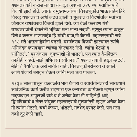
यशवंतरावही कराड मतदारसंघातून अवघ्या ३२६ च्या मताधिक्याने
विजयी झाले होते. त्यानंतर मुख्यमंर्त्याच्या निवडणुकीत भाऊसाहेब हिरे
विरुद्ध यशवंतराव अशी लढत झाली व गुजरात व विदर्भातील मतांच्या
जोरावर यशवंतराव विजयी झाले होते. त्या वेळी फलटण येथे
यशवंतरावांनी घेतलेली भूमिका मला मान्य नव्हती. म्हणून त्यांना कसून
विरोध करून भाऊसाहेब हि-यांची बाजू मी घेतली. महाराष्ट्राची सर्व
११८ मते भाऊसाहेबांना पडली. यशवंतराव विजयी झाल्यावर त्यांचे
अभिनंदन करावयास त्यांच्या बंगल्यावर गेलो. त्यांना भेटलो व
सांगितले, ‘‘यशवंतराव, तुमच्याशी मी भांडलो. पण त्यात वैयक्तिक
काहीही नव्हते. माझे अभिनंदन स्वीकारा.’’ यशवंतरावांनी हसून म्हटले.
मीही ते वैयक्तिक असे मानीत नाही. निवडणुकीबरोबरच ते संपले.
आणि शेजारी बसवून घेऊन त्यांनी मला चहा पाजला.
१९३० सालापासून चळवळीत भाग घेणारा व स्वातंर्तानंतरही सातत्याने
सार्वजनिक कार्य करीत राहणारा एक कराडचा कार्यकर्ता म्हणून त्यांना
माझ्याबद्दल आपुलकी वाटे व ते अनेक वेळा मी पाहिलेही आहे.
द्विभाषिकाचे व नंतर संयुक्त महाराष्ट्राचे मुख्यमंत्री म्हणून अनेक वेळा
मी त्यांना भेटलो, चर्चा केल्या, भांडलो, मतभेद प्रगट केले. पण मला
कधी दूर केले नाही.