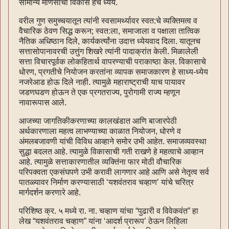
सामान्य माणसाचा विकास हेच ध्येय.
वरील गुण समुच्चयातून त्यांनी स्वसामर्थ्यावर स्वत:चे व्यक्तिमत्व व
वैचारिक ठेवण सिद्ध करून; स्वत:ला, समाजाला व पक्षाला तात्विक
नैतिक अधिष्ठान दिले, कार्यकर्त्यांना उदात्त ध्येयवाद दिला. यातूनच
सत्तासोपानावरची उत्तुंग शिखरे त्यांनी पादाक्रांत केली. मिळालेली
सत्ता विचारपूर्वक लोकहितार्थ वापरण्याची पराकाष्ठा केल. विकासाचे
धोरण, प्रगतीचे नियोजन करतांना व्यापक समाजकारण हे साध्य-ध्येय
नजरेआड होऊ दिले नाही. त्यामुळे महाराष्ट्राची याच पायावर
जडणघडण होऊन ते एक प्रगतराज्य, पुरोगामी राज्य म्हणून
नावारूपास आले.
आजच्या जागतिकीकरणाच्या कालखंडात आणि बाजारपेठी
अर्थकारणाला महत्व लाभण्याच्या काळात नियोजन, धोरणे व
अंमलबजावणी यांची विविध आव्हाने समोर उभी आहेत. समाजव्यवस्था
सुद्धा बदलत आहे. त्यामुळे विकासाची गती राखणे हे महत्वाचे आव्हान
आहे. त्यामुळे सत्ताकारणातील व्यक्तिंना फार मोठी वौचारिक
परिपक्वता एकसंघपणे उभी करावी लागणार आहे आणि असे नेतृत्व सर्व
पातळ्यावर निर्माण करण्यासाठी ‘यशवंतराव चव्हाण’ यांचे चरित्र
मार्गदर्शन करणारे आहे.
परिशिष्ठ क्र. ५ मध्ये रा. ना. चव्हाण यांचा “पुढारी व विवेकवंत” हा
लेख “यशवंतराव चव्हाण” यांना ‘आदर्श प्रारूप’ ठेऊन लिहिला