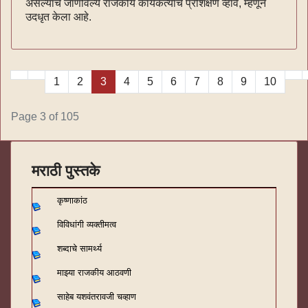
असल्याचे जाणविल्ये राजकीय कार्यकर्त्याचे प्रशिक्षण व्हावे, म्हणून
उदधृत केला आहे.
1
2
3
4
5
6
7
8
9
10
Page 3 of 105
मराठी पुस्तके
कृष्णाकांठ
विविधांगी व्यक्तीमत्व
शब्दाचे सामर्थ्य
माझ्या राजकीय आठवणी
साहेब यशवंतरावजी चव्हाण