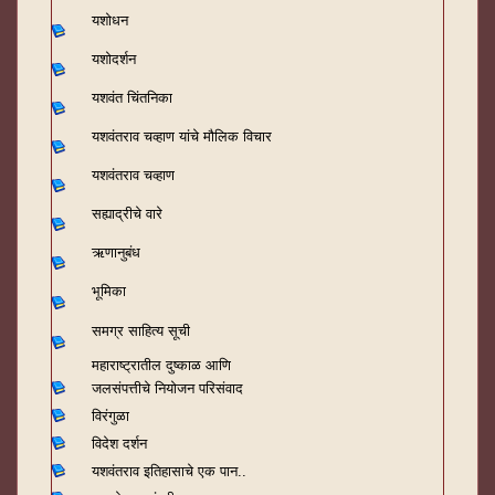
यशोधन
यशोदर्शन
यशवंत चिंतनिका
यशवंतराव चव्हाण यांचे मौलिक विचार
यशवंतराव चव्हाण
सह्याद्रीचे वारे
ऋणानुबंध
भूमिका
समग्र साहित्य सूची
महाराष्ट्रातील दुष्काळ आणि
जलसंपत्तीचे नियोजन परिसंवाद
विरंगुळा
विदेश दर्शन
यशवंतराव
इतिहासाचे एक पान..