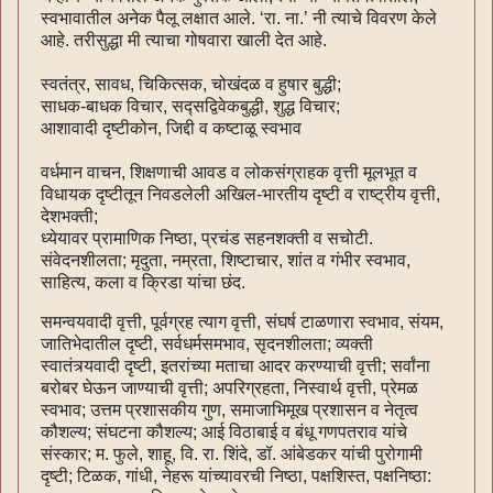
स्वभावातील अनेक पैलू लक्षात आले. ‘रा. ना.’ नी त्याचे विवरण केले
आहे. तरीसुद्धा मी त्याचा गोषवारा खाली देत आहे.
स्वतंत्र, सावध, चिकित्सक, चोखंदळ व हुषार बुद्धी;
साधक-बाधक विचार, सद्सद्विवेकबुद्धी, शुद्ध विचार;
आशावादी दृष्टीकोन, जिद्दी व कष्टाळू स्वभाव
वर्धमान वाचन, शिक्षणाची आवड व लोकसंग्राहक वृत्ती मूलभूत व
विधायक दृष्टीतून निवडलेली अखिल-भारतीय दृष्टी व राष्ट्रीय वृत्ती,
देशभक्ती;
ध्येयावर प्रामाणिक निष्ठा, प्रचंड सहनशक्ती व सचोटी.
संवेदनशीलता; मृदुता, नम्रता, शिष्टाचार, शांत व गंभीर स्वभाव,
साहित्य, कला व क्रिडा यांचा छंद.
समन्वयवादी वृत्ती, पूर्वग्रह त्याग वृत्ती, संघर्ष टाळणारा स्वभाव, संयम,
जातिभेदातील दृष्टी, सर्वधर्मसमभाव, सृदनशीलता; व्यक्ती
स्वातंत्र्यवादी दृष्टी, इतरांच्या मताचा आदर करण्याची वृत्ती; सर्वांना
बरोबर घेऊन जाण्याची वृत्ती; अपरिग्रहता, निस्वार्थ वृत्ती, प्रेमळ
स्वभाव; उत्तम प्रशासकीय गुण, समाजाभिमूख प्रशासन व नेतृत्व
कौशल्य; संघटना कौशल्य; आई विठाबाई व बंधू गणपतराव यांचे
संस्कार; म. फुले, शाहू, वि. रा. शिंदे, डॉ. आंबेडकर यांची पुरोगामी
दृष्टी; टिळक, गांधी, नेहरू यांच्यावरची निष्ठा, पक्षशिस्त, पक्षनिष्ठा: