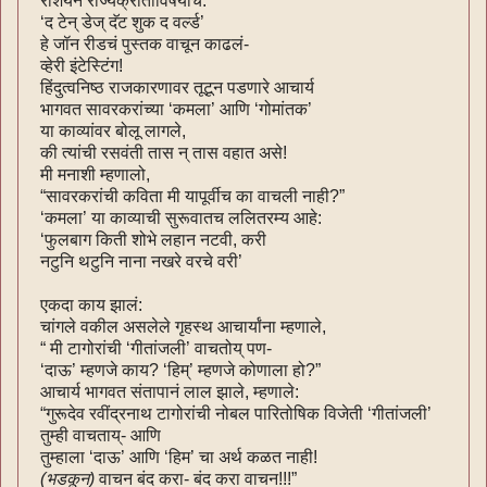
रशियन राज्यक्रांतीविषयीचं:
‘द टेन् डेज् दॅट शुक द वर्ल्ड’
हे जॉन रीडचं पुस्तक वाचून काढलं-
व्हेरी इंटेस्टिंग!
हिंदुत्वनिष्ठ राजकारणावर तूटून पडणारे आचार्य
भागवत सावरकरांच्या ‘कमला’ आणि ‘गोमांतक’
या काव्यांवर बोलू लागले,
की त्यांची रसवंती तास न् तास वहात असे!
मी मनाशी म्हणालो,
“सावरकरांची कविता मी यापूर्वीच का वाचली नाही?”
‘कमला’ या काव्याची सुरूवातच ललितरम्य आहे:
‘फुलबाग किती शोभे लहान नटवी, करी
नटुनि थटुनि नाना नखरे वरचे वरी’
एकदा काय झालं:
चांगले वकील असलेले गृहस्थ आचार्यांना म्हणाले,
“ मी टागोरांची ‘गीतांजली’ वाचतोय् पण-
‘दाऊ’ म्हणजे काय? ‘हिम्’ म्हणजे कोणाला हो?”
आचार्य भागवत संतापानं लाल झाले, म्हणाले:
“गुरूदेव रवींद्रनाथ टागोरांची नोबल पारितोषिक विजेती ‘गीतांजली’
तुम्ही वाचताय्- आणि
तुम्हाला ‘दाऊ’ आणि ‘हिम’ चा अर्थ कळत नाही!
(भडकून)
वाचन बंद करा- बंद करा वाचन!!!”