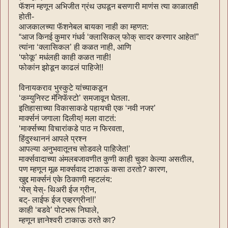
फॅशन म्हणून अभिजीत ग्रंथ उघडून बसणारी माणंस त्या काळातही
होती-
आजकालच्या फॅशनेबल बायका नाही का म्हणत:
“आज किनई कुमार गंधर्व ‘क्लासिकल् फोक् सादर करणार आहेत!”
त्यांना ‘क्लासिकल’ ही कळत नाही, आणि
‘फोकू’ मधंलही काही कळत नाही!
फोकांन झोडून काढलं पाहिजे!!
विनायकराव भुस्कुटे यांच्याकडून
‘कम्युनिस्ट मॅनिफॅस्टो’ समजावून घेतला.
इतिहासाच्या विकासाकडे पहायची एक ‘नवी नजर’
मार्क्सनं जगाला दिलीय्! मला वाटतं:
‘मार्क्सच्या विचारांकडे पाठ न फिरवता,
हिंदुस्थाननं आपले प्रश्न
आपल्या अनुभवातूनच सोडवले पाहिजेत!’
मार्क्सवादाच्या अंमलबजावणीत कुणी काही चुका केल्या असतील,
पण म्हणून मूळ मार्क्सवाद टाकाऊ कसा ठरतो? कारण,
खुद्द मार्क्सनं एके ठिकाणी म्हटलंय:
‘येस् येस्- थिअरी ईज ग्रीन,
बट्- लाईफ ईज एव्हरग्रीन!!’
काही ‘बडवे’ पोटभरू निघाले,
म्हणून ज्ञानेश्वरी टाकाऊ ठरते का?