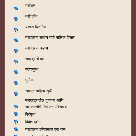
यशोधन
यशोदर्शन
यशवंत चिंतनिका
यशवंतराव चव्हाण यांचे मौलिक विचार
यशवंतराव चव्हाण
सह्याद्रीचे वारे
ऋणानुबंध
भूमिका
समग्र साहित्य सूची
महाराष्ट्रातील दुष्काळ आणि
जलसंपत्तीचे नियोजन परिसंवाद
विरंगुळा
विदेश दर्शन
यशवंतराव
इतिहासाचे एक पान..