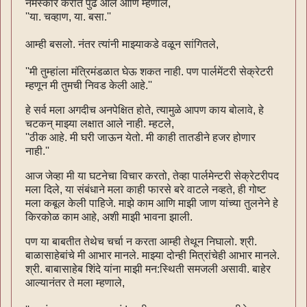
नमस्कार करीत पुढे आले आणि म्हणाले,
''या. चव्हाण, या. बसा.''
आम्ही बसलो. नंतर त्यांनी माझ्याकडे वळून सांगितले,
''मी तुम्हांला मंत्रिमंडळात घेऊ शकत नाही. पण पार्लमेंटरी सेक्रेटरी
म्हणून मी तुमची निवड केली आहे.''
हे सर्व मला अगदीच अनपेक्षित होते, त्यामुळे आपण काय बोलावे, हे
चटकन् माझ्या लक्षात आले नाही. म्हटले,
''ठीक आहे. मी घरी जाऊन येतो. मी काही तातडीने हजर होणार
नाही.''
आज जेव्हा मी या घटनेचा विचार करतो, तेव्हा पार्लमेन्टरी सेक्रेटरीपद
मला दिले, या संबंधाने मला काही फारसे बरे वाटले नव्हते, ही गोष्ट
मला कबूल केली पाहिजे. माझे काम आणि माझी जाण यांच्या तुलनेने हे
किरकोळ काम आहे, अशी माझी भावना झाली.
पण या बाबतीत तेथेच चर्चा न करता आम्ही तेथून निघालो. श्री.
बाळासाहेबांचे मी आभार मानले. माझ्या दोन्ही मित्रांचेही आभार मानले.
श्री. बाबासाहेब शिंदे यांना माझी मन:स्थिती समजली असावी. बाहेर
आल्यानंतर ते मला म्हणाले,