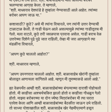
मी एकटाच तेथे होतो. श्री. बाबासाहेबांनी मला आपल्या बरोबर
चलण्याचा आग्रह केला. ते म्हणाले,
''श्री. माधवराव देशपांडे हे तुम्हांला नेण्यासाठी आले आहेत. त्यांच्या
बरोबर आपण जाऊ या.''
कशासाठी? कुठे? असे मी त्यांना विचारले, पण त्यांनी उत्तर देण्याची
टाळाटाळ केली. ते गाडी घेऊन आले असल्यामुळे त्यांच्या गाडीतूनच मी
गेलो. मला वाटले, कुठे तरी जवळपास प्रवास असेल. गाडी बराच वेळ
उत्तरेच्या दिशेने पुढे पुढे जात राहिली, तेव्हा मी जरा आग्रहाने त्या
मंडळींना विचारले,
''आपण कुठे चाललो आहोत?''
श्री. माधवराव म्हणाले,
''आपण उपनगरात चाललो आहोत. श्री. बाळासाहेब खेरांनी तुम्हांला
बोलावून आणायला सांगितले आहे. म्हणून मी तुमच्याकडे आलो आहे.''
ह्या वेळपर्यंत आम्ही श्री. बाळासाहेबांच्या बंगल्याच्या दाराशी पोहोचलो
होतो. मी काहीसा आश्चर्यचकित झालो होतो व काहीसा गोंधळून गेलो
होतो. माझ्या बरोबरच्या या दोन ज्येष्ठ मित्रांबरोबर मी त्या घरात
प्रवेश केला आणि आम्ही बाळासाहेबांच्या बैठकीत जाऊन उभे राहिलो.
तो साध्या पोशाखातील श्री. बाळासाहेब खेर नेहमीप्रमाणे हसून