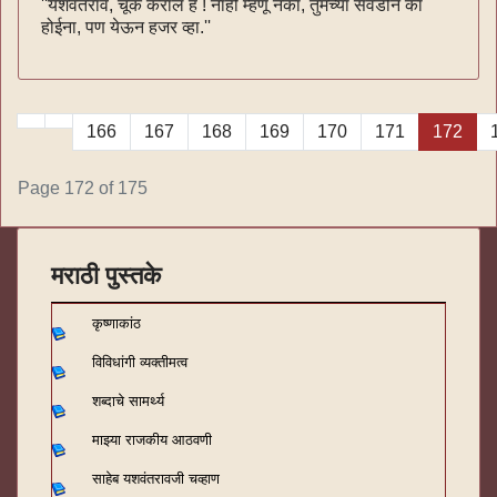
''यशवंतराव, चूक कराल हं ! नाही म्हणू नका, तुमच्या सवडीने का
होईना, पण येऊन हजर व्हा.''
166
167
168
169
170
171
172
Page 172 of 175
मराठी पुस्तके
कृष्णाकांठ
विविधांगी व्यक्तीमत्व
शब्दाचे सामर्थ्य
माझ्या राजकीय आठवणी
साहेब यशवंतरावजी चव्हाण