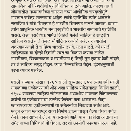
रंगभूमीवर येत आहेत. त्यात खरी प्रादेशिकता कमी असते. ती नव्या
सामाजिक परिस्थितीची प्रातिनिधिक नाटके आहेत. कारण नागरी
जीवनातील मध्यमवर्गाच्या समस्या नव्या औद्योगिक संस्कृतीमुळे
भारतात सर्वत्र सारख्याच आहेत. त्यांचे प्रतिबिंब त्यांत आढळते.
सत्यजित रे यांचे चित्रपट हे भारतीय चित्रपट मानले जातात. कारण
त्यांत आधुनिक भारतीय मन:प्रवृत्तीचे व भारतीय समाजाचे प्रतिबिंब
असते. तेव्हा प्रादेशिक भाषेत लिहिले गेलेले साहित्य हे राष्ट्रीय
साहित्य असते व ते केवळ भौगोलिक अर्थाने नव्हे, तर त्यातील
अंतरंगावरूनही ते साहित्य भारतीय ठरावे. मला वाटते, की मराठी
साहित्याला या दोन्ही दिशांनी स्वत:चा विकास करावा लागेल.
भारतीयता, विश्वात्मकता व मराठीपणा हे तिन्ही गुण एकाच वेळी नांदले,
तर ते साहित्य समृद्ध होईल. त्यात भिन्नरुचित्व येईल. इंद्रधनुष्याची
प्रभा त्यावर पसरेल.
मराठी राज्याचा संसार १९६० साली सुरू झाला. पण त्यामागची मराठी
भाषकांच्या एकीकरणाची ओढ अशा साहित्य संमेलनांतून निर्माण झाली.
१९०८ सालच्या साहित्य संमेलनाच्या अध्यक्षीय भाषणात चिंतामणराव
वैद्यांनी या एकीकरणाचा उल्लेख केलेला मला आढळला. तेव्हा
महाराष्ट्राच्या एकीकरणाशी या संमेलनांचा निकटचा संबंध आहे.
म्हणून आपण महाराष्ट्र राज्य निर्माण झाल्यापासून गेल्या पंधरा वर्षात
नेमके काय साध्य केले, काय करायचे आहे, याचा काहीसा आढावा या
संमेलनाच्या निमित्ताने मी घेतला, तर तो उपयोगी पडण्यासारखा आहे.