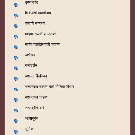
कृष्णाकांठ
विविधांगी व्यक्तीमत्व
शब्दाचे सामर्थ्य
माझ्या राजकीय आठवणी
साहेब यशवंतरावजी चव्हाण
यशोधन
यशोदर्शन
यशवंत चिंतनिका
यशवंतराव चव्हाण यांचे मौलिक विचार
यशवंतराव चव्हाण
सह्याद्रीचे वारे
ऋणानुबंध
भूमिका