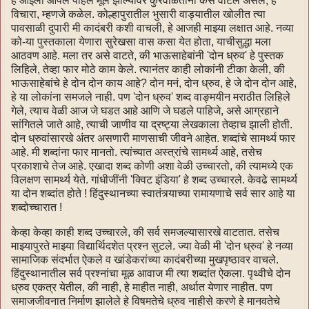
हे आईला आपले पहिले मूल झाल्यावर कुरवाळताना कसे वाटले असेल, हे
विचारा, म्हणजे कळेल. कोल्हापुरातील भुसारी वाड्यातील खोलीत त्या
पावसाळी दुपारी मी कादंबरी कशी वाचली, हे आजही माझ्या लक्षात आहे. नव्या
को-या पुस्तकाला येणारा सुरेखसा वास कसा येत होता, याचीसुद्धा मला
आठवण आहे. मला तर असे वाटते, की भाऊसाहेबांनी 'दोन ध्रुव' हे पुस्तक
लिहिले, तेव्हा फार मोठे काम केले. त्यानंतर काही लोकांनी टीका केली, की
भाऊसाहेबांचे हे दोन दोन काय आहे? दोन मनं, दोन ध्रुव, हे जे दोन दोन आहे,
हे या लोकांना समजले नाही. पण 'दोन ध्रुव' शब्द वाङ्मयीन मराठीत लिहिले
गेले, त्याच वेळी आज जे घडत आहे आणि जे घडले पाहिजे, असे आग्रहाने
सांगितले जाते आहे, त्याची जाणीव या द्रष्ट्या लेखकाला तेव्हाच झाली होती.
दोन ध्रुवांसारखे अंतर असणारी माणसाची जीवने आहेत. शब्दांचे सामर्थ्य फार
आहे. मी शब्दांना फार मानतो. त्यांच्यात अस्त्रांचे सामर्थ्य आहे, तसेच
प्रकाशाचे तेज आहे. एखादा शब्द कोणी अशा वेळी उच्चारतो, की त्यामध्ये एक
विलक्षण सामर्थ्य येते. गांधीजींनी 'क्विट इंडिया' हे शब्द उच्चारले. केवढे सामर्थ्य
या दोन शब्दांत होते ! हिंदुस्थानच्या स्वातंत्र्याच्या रामायणाचे सर्व सार आहे या
शब्दोच्चारात !
केव्हा केव्हा काही शब्द उच्चारले, की सर्व समजल्यासारखे वाटतात. तसेच
माझ्यापुरते माझ्या विद्यार्थिदशेत प्रश्न सुटले. ज्या वेळी मी 'दोन ध्रुव' हे नव्या
सामाजिक संदर्भात ऐकले व खांडेकरांच्या कादंबरीच्या मुखपृष्ठावर वाचले.
हिंदुस्थानातील सर्व प्रश्नांचा मूळ आवाज मी त्या शब्दांत ऐकला. पृथ्वीचे दोन
ध्रुव एकत्र येतील, की नाही, हे माहीत नाही, अर्थात येणार नाहीत. पण
समाजजीवनात निर्माण झालेले हे विषमतेचे ध्रुव नाहीसे करणे हे मानवतेचे