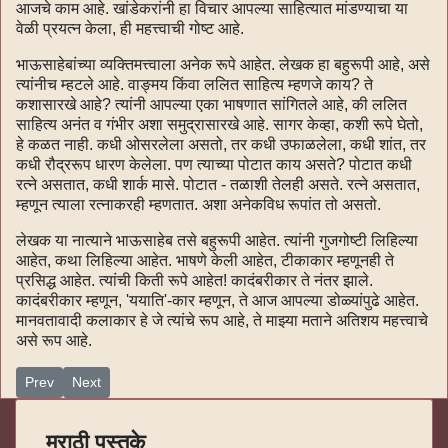
आजचे काम आहे. खांडेकरांनी हा विचार आपल्या साहित्यात मांडण्याचा या
वेळी प्रयत्न केला, ही महत्त्वाची गोष्ट आहे.
भाऊसाहेबांच्या व्यक्तिमत्त्वाला अनेक रूपे आहेत. लेखक हा बहुरूपी आहे, असे
त्यांनीच म्हटले आहे. वाङ्मय किंवा ललित साहित्य म्हणजे काय? ते
कशासारखे आहे? त्यांनी आपल्या एका भाषणात सांगितले आहे, की ललित
साहित्य अनंत व गंभीर अशा समुद्रासारखे आहे. सागर केव्हा, कशी रूपे घेतो,
हे कळत नाही. कधी ओसरलेला असतो, तर कधी उफाळलेला, कधी शांत, तर
कधी रौद्ररूप धारण केलेला. पण त्याच्या पोटात काय असते? पोटात कधी
रत्ने असतात, कधी शार्क मासे. पोटात - तळाशी तेलही असते. रत्ने असतात,
म्हणून त्याला रत्नाकरही म्हणतात. अशा अनेकविध रूपांत तो असतो.
लेखक या नात्याने भाऊसाहेब तसे बहुरूपी आहेत. त्यांनी गुजगोष्टी लिहिल्या
आहेत, कथा लिहिल्या आहेत. भाषणे केली आहेत, टीकाकार म्हणूनही ते
प्रसिद्ध आहेत. त्यांची किती रूपे आहेत! कादंबरीकार ते नंतर झाले.
कादंबरीकार म्हणून, 'ययाति'-कार म्हणून, ते आज आपल्या डोळ्यांपुढे आहेत.
मानवतावादी कलाकार हे जे त्यांचे रूप आहे, ते माझ्या मताने अतिशय महत्त्वाचे
असे रूप आहे.
Previous article: ऋणानुबंध (161)
Next article: ऋणानुबंध (159)
Prev
Next
मराठी पुस्तके