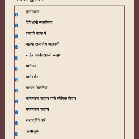
कृष्णाकांठ
विविधांगी व्यक्तीमत्व
शब्दाचे सामर्थ्य
माझ्या राजकीय आठवणी
साहेब यशवंतरावजी चव्हाण
यशोधन
यशोदर्शन
यशवंत चिंतनिका
यशवंतराव चव्हाण यांचे मौलिक विचार
यशवंतराव चव्हाण
सह्याद्रीचे वारे
ऋणानुबंध