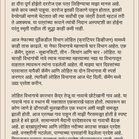
हा दौरा पूर्ण होईतो दररोज एक पत्र लिहिण्याचा माझा मानस आहे.
कसे काय जमते पाहूया. दररोज इतकी ठिकाणे पाहून होतात, इतकी
वेगवेगळी माणसे भेटतात की त्या सर्वांची एक जंत्री ठेवतो म्हटलं तरी
ते अशक्यच. या पत्रांच्या रूपाने त्यांची निदान अस्पष्टशी का होईना
परंतु स्मृती राहील ती सुद्धा काही कमी नाही.
आज नेफाच्या पूर्वेकडील विभाग लोहित (फ्रांटियर डिव्हीजन) यामध्ये
काही तास काढले. या नेफा विभागाचे महत्त्वाचे चार विभाग आहेत. एक
- कॅमेंग, दुसरा - सुबानसिटी, तीन - सियांग आणि चार - लोहित. या
चारही विभागांची नावे त्याच नावाच्या महत्त्वाच्या नद्या या विभागातून
वाहतात त्यावरून त्यांना पडलेली आहेत. मी माझ्या चार दिवसांच्या
प्रवासात यापैकी कॅमेंग आणि लोहित या दोन विभागास मी स्पर्श
करणार आहे. त्यापैकी लोहित विभागास आज भेट दिली. कॅमेंग मध्ये
उद्या प्रवेश करीन.
लोहित विभागाचे कारभार केंद्र तेजू या नावाचे छोटेखानी गाव आहे. या
गावाचे नाव व स्थान मी नकाशात एकसारखे पहात होतो. त्यावरून का
कोण जाणे हे डोंगराळी मुलखातील एक स्थान अशी माझी समजूत
झाली होती. आज प्रत्यक्ष गाव पाहून ती माझी गैरसमजूत होती हे स्पष्ट
झाले हे बरे झाले. सामान्यपणे मैदानी प्रदेशावरच या गावाची बैठक
आहे. हा ब्रह्मपुत्रेच्या आणि लोहित नदीच्या काठचा सखल प्रदेश
आहे. वनश्रीनी नटलेला, पाण्याच्या प्रवाहांनी वेढलेला प्रदेश आहे.