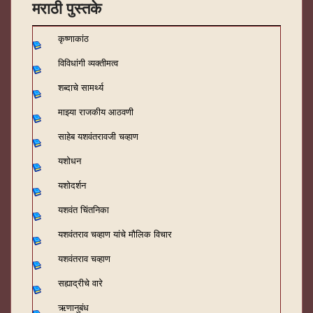
मराठी पुस्तके
कृष्णाकांठ
विविधांगी व्यक्तीमत्व
शब्दाचे सामर्थ्य
माझ्या राजकीय आठवणी
साहेब यशवंतरावजी चव्हाण
यशोधन
यशोदर्शन
यशवंत चिंतनिका
यशवंतराव चव्हाण यांचे मौलिक विचार
यशवंतराव चव्हाण
सह्याद्रीचे वारे
ऋणानुबंध