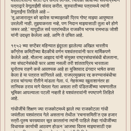
यशवंतरावांना सतत दौरे करावे लागले. त्यावेळी आधीच्या सवयीप्रमाणे
पत्राद्वारे वेणूताईंशी संवाद करीत. सुरुवातीच्या पत्रामध्ये त्यांनी
वेणूताईंना लिहिले आहे –
'तू आजारातून बरे व्हावेस याच्याइतकी प्रिय गोष्ट माझ्या आयुष्यात
उरलेली नाही. तुझ्याकरता नव्हे, पण निदान माझ्यासाठी तुला बरे होणे
जरूर आहे.' यापुढील सर्व पत्रांमधील राजकीय भागच रामभाऊ जोशी
यांनी उदधृत केलेला आहे. आणि ते उचित आहे.
१९५२ च्या सप्टेंबर महिन्यात इंदूरला झालेल्या अखिल भारतीय
काँग्रेस कमिटीच्या बैठकीचे वर्णन यशवंतरावांनी फार मार्मिकपणे
केलेले आहे. मौलाना आझाद यांनी संयुक्त राष्ट्रसंघासंबंधी बोलताना,
त्या संघटनेसंबंधी फार आशा नसली तरी शांतताप्रिय भारताला
यूनोतच राहणे कसे आवश्यक आहे हा युक्तिवाद ढंगदार भाषेत कसा
केला हे या पत्रात सांगितले आहे. राजप्रमुखपद रद्द करण्यासंबंधीचा
ठराव चांगल्या रीतीने मांडला गेला. पं. नेहरूंच्या खुलाशानंतर हा
तात्त्विक ठराव मागे घेतला गेला असला तरी पंडितजींच्या भाषणातील
भूमिका आपल्याला पटली नव्हती हे यशवंतरावांनी स्पष्टपणे लिहिले
आहे.
गांधीजींचे शिक्षण ज्या राजकोटमध्ये झाले त्या राजकोटला गांधी
जयंतीला यशवंतराव गेले असताना तेथील 'रचनासमिती'त एक हजार
स्त्री-पुरुष चरख्यावर सूत काततांना त्यांनी पाहिले तेव्हा गांधीजींच्या
विधायक कार्याची आठवण होऊन 'आजचा दिवस माझ्यासाठी एक