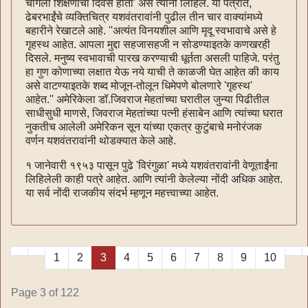
चांगला शिक्षणाचा दिवस होता' असे त्यांनी लिहिले. या पत्रात,
ढेबरभाईंचे व्यक्तिचित्र यशवंतरावांनी पुढील तीन चार वाक्यांमध्ये
बहारीने रेखाटले आहे. ''अत्यंत विनयशील आणि मृदू स्वभावाचे असे हे
गृहस्थ आहेत. आपला मुद्दा सहजासहजी न सोडण्याइतके कणखरही
दिसले. मनुष्य स्वभावाची पारख करण्याची धूर्तता असली पाहिजे. परंतु
हा गुण कोणाच्या लक्षात येऊ नये याची ते काळजी घेत आहेत की काय
असे वाटण्याइतके शब्द मोजून-तोलून धिमेपणे बोलणारे 'गृहस्थ'
आहेत.'' अमेरिकेला डॉ.जिवराज मेहतांच्या घरातील जुन्या पिढीतील
साधीसुधी माणसे, जिवराज मेहतांच्या पत्नी हंसाबेन आणि त्यांच्या घरात
नुकतीच आलेली अमेरिकन सून यांच्या एकत्र कुटुंबाचे मनोरंजक
वर्णन यशवंतरावांनी थोडक्यात केले आहे.
१ जानेवारी १९५३ पासून पुढे 'विरंगुळा' मध्ये यशवंतरावांनी वेणूताईंना
लिहिलेली काही पत्रे आहेत. आणि त्यांनी केलेल्या नोंदी अधिक आहेत.
या सर्व नोंदी राजकीय संदर्भ म्हणून महत्त्वाच्या आहेत.
1
2
3
4
5
6
7
8
9
10
Page 3 of 122