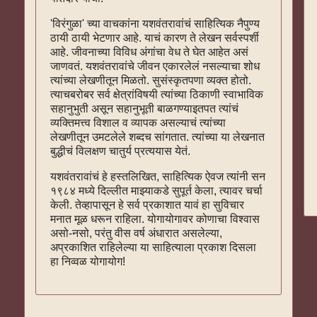
'विरंगुळा' च्या वाचकांना यशवंतरावांचं साहित्यिक नैपुण्य
ठायी ठायी भेटणार आहे. याचं कारण ते लेखन सर्वस्पर्शी
आहे. जीवनाच्या विविध अंगांचा वेध ते घेत आहेत असं
जाणवतं. यशवंतरावांचे जीवन एकारलेलं नसल्याचा शोध
त्यांच्या लेखणीतून मिळतो. सुसंस्कृतपणा व्यक्त होतो.
त्याचबरोबर सर्व क्षेत्रांविषयी त्यांच्या ठिकाणी स्वाभाविक
सहानुभुती असून सहानुभूती बाळगण्याइतपत त्यांचं
व्यक्तिमत्त्व विशाल व व्यापक असल्याचं त्यांच्या
लेखणीतून उमटलेले शब्दच सांगतात. त्यांच्या या लेखनात
बुद्धीचं विलक्षण चातुर्य प्रत्ययास येतं.
यशवंतरावांचं हे हस्तलिखित, साहित्यिक ऐवज त्यांनी सन
१९८४ मध्ये दिल्लीत माझ्याकडे सुपूर्त केला, त्यावर चर्चा
केली. तेव्हापासून हे सर्व प्रकाशात यावं हा सुविचार
मनात मूळ धरून राहिला. योगायोगावर कोणाचा विश्वास
असो-नसो, परंतु वीस वर्ष अंधारात असलेल्या,
अप्रकाशित राहिलेल्या या साहित्याला प्रकाश दिसला
हा निव्वळ योगायोग!