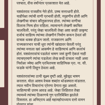
पश्चात, वीस वर्षांनंतर प्रकाशात येत आहे.
यशवंतराव राजकीय नेते होते. उच्च सत्ताधारी होते.
याहीपेक्षा त्यांची वाणी प्रभावी होती, स्पृहणीय होती आणि
लेखणीचा संचार कौतुकास्पद होता. त्यांच्या वाणीचा
विलास नित्य होत राहिला. त्यामानाने लेखणी क्वचित
चालविली. परंतु जेव्हा चालविली तेव्हा अशा काही उत्कृष्ट
दर्जाचं साहित्य त्यांच्या लेखणीनं निर्माण करून ठेवलं की
वाचक थक्क होऊन जातो. राजकारण आणि
राज्यकारभार याची धुरा त्यांनी खांद्यावर घेतली परंतु
त्यांच्या मनाला खरं आकर्षण हे साहित्याचं आणि कलांचं
होतं. यशवंतरावांचं पडलेलं भाषण जसं कुणी ऐकलं नाही
त्याचप्रमाणे त्यांचा पडलेला लेख कधी वाचला नाही असा
निर्वाळा ज्येष्ठ आणि प्रथितयश साहित्यिक प्रा. ना. सी.
फडके यांनी लिहून ठेवला आहे.
यशवंतरावांच्या ठायी सूक्ष्म दृष्टी आहे. मुद्देसूद भाषण
करतात. मोठा आशय वेचक शब्दांत थोडक्यात मांडतात.
त्यात नवीन विचारांना प्रेरणा देणारा मुद्दा असतो.
साहित्याची उत्तम आवड आहे. जेव्हा लिहितात तेव्हा
त्यामध्ये त्यांच्या ठिकाणचे गुण प्रतिबिंबित झालेले
दिसतात. हा अभिप्राय आहे महामहोपाध्याय दत्तो वामन
पोतदार यांचा.