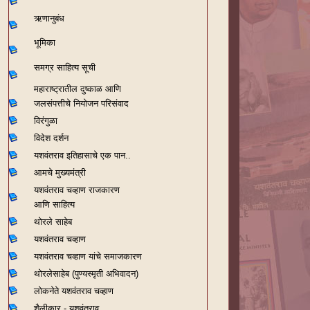
ऋणानुबंध
भूमिका
समग्र साहित्य सूची
महाराष्ट्रातील दुष्काळ आणि
जलसंपत्तीचे नियोजन परिसंवाद
विरंगुळा
विदेश दर्शन
यशवंतराव
इतिहासाचे एक पान..
आमचे मुख्यमंत्री
यशवंतराव चव्हाण राजकारण
आणि साहित्य
थोरले साहेब
यशवंतराव चव्हाण
यशवंतराव चव्हाण यांचे समाजकारण
थोरलेसाहेब (पुण्यस्मृती अभिवादन)
लोकनेते यशवंतराव चव्हाण
शैलीकार - यशवंतराव