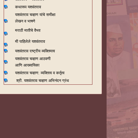
कथारूप यशवंतराव
यशवंतराव चव्हाण यांचे समीक्षा
लेखन व भाषणे
मराठी मातीचे वैभव
मी पाहिलेले यशवंतराव
यशवंतराव राष्ट्रीय व्यक्तिमत्व
यशवंतराव चव्हाण आठवणी
आणि आख्यायिका
यशवंतराव चव्हाण: व्यक्तित्व व कर्तृत्व
श्री. यशवंतराव चव्हाण अभिनंदन ग्रंथ