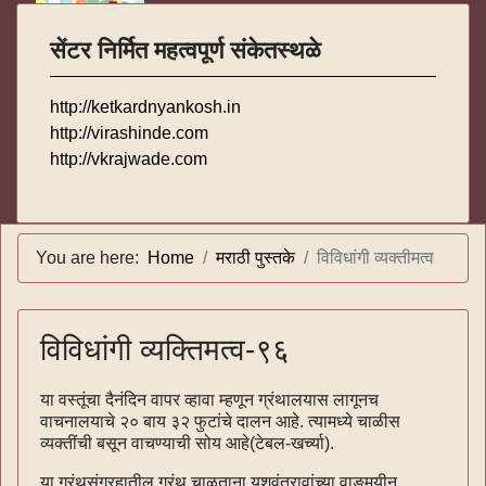
सेंटर निर्मित महत्वपूर्ण संकेतस्थळे
http://ketkardnyankosh.in
http://virashinde.com
http://vkrajwade.com
You are here:
Home
मराठी पुस्तके
विविधांगी व्यक्तीमत्व
विविधांगी व्यक्तिमत्व-९६
या वस्तूंचा दैनंदिन वापर व्हावा म्हणून ग्रंथालयास लागूनच
वाचनालयाचे २० बाय ३२ फुटांचे दालन आहे. त्यामध्ये चाळीस
व्यक्तींची बसून वाचण्याची सोय आहे(टेबल-खर्च्या).
या ग्रंथसंग्रहातील ग्रंथ चाळताना यशवंतरावांच्या वाङ्‌मयीन