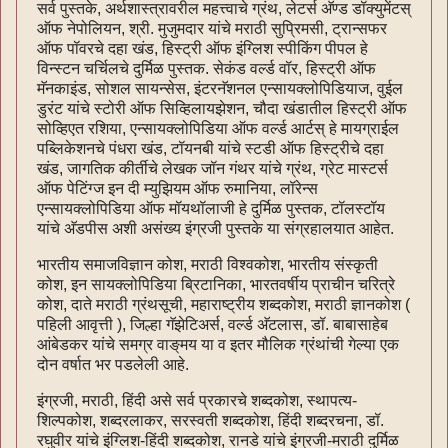
सर्व पुस्तके, अर्थशास्त्रावरील महत्त्वाचे ग्रंथ, लेटर्स अ‍ॅण्ड डॉक्युमेंटस्
ऑफ नेपोलियन, श्री. मुजुमदार यांचे मराठी सुप्रिमसी, ट्रान्सफर
ऑफ पॉवरचे दहा खंड, हिस्ट्री ऑफ इंग्लिश स्पीकिंग पीपल हे
विन्स्टन चर्चिलचे दुर्मिळ पुस्तक. सेकंड वर्ल्ड वॉर, हिस्ट्री ऑफ
मॅनकाइंड, सोशल सायन्सेस, इंटरनॅशनल एन्सायक्लोपिडियाज, वुईल
डुरंट यांचे स्टोरी ऑफ सिव्हिलायझेशन, चौदा खंडातील हिस्ट्री ऑफ
सोव्हिएत रशिया, एन्सायक्लोपिडिया ऑफ वर्ल्ड आर्टस् हे मायग्राईल
पब्लिकेशनचे पंधरा खंड, टॉयनबी यांचे स्टडी ऑफ हिस्ट्रीचे दहा
खंड, जागतिक कीर्तीचे लेखक जॉन गंथर यांचे ग्रंथ, ग्रेट मास्टर्स
ऑफ पेटिंग्ज इन दी म्युझियम ऑफ रुमानिया, लॉरेन्स
एन्सायक्लोपिडिया ऑफ मॉयथॉलाजी हे दुर्मिळ पुस्तक, टॉलस्टॉय
यांचे अ‍ॅडपीस अशी असंख्य इंग्रजी पुस्तके या संग्रहालयात आहेत.
भारतीय समाजविज्ञान कोश, मराठी विश्वकोश, भारतीय संस्कृती
कोश, इन सायक्लोपिडिया ब्रिटानिका, भारतवर्षीय प्राचीन चरित्रे
कोश, दाते मराठी ग्रंथसूची, महाराष्ट्रीय शब्दकोश, मराठी ज्ञानकोश (
पहिली आवृत्ती ), जिल्हा गॅझेटिअर्स, वर्ल्ड अ‍ॅटलास, डॉ. बाबासाहेब
आंबेडकर यांचे समग्र वाङ्‌मय या व इतर मौलिक ग्रंथांची गेल्या एक
दोन वर्षात भर पडलेली आहे.
इंग्रजी, मराठी, हिंदी असे सर्व प्रकारचे शब्दकोश, स्थापत्य-
शिल्पकोश, शब्दरलाकर, सरस्वती शब्दकोश, हिंदी शब्दरचना, डॉ.
रघुवीर यांचे इंग्लिश-हिंदी शब्दकोश, रानडे यांचे इंग्रजी-मराठी दुर्मिळ