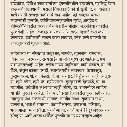
शब्दकोश, विविध प्रकाशनांच्या इंग्रजीमधील शब्दकोश, प्रसिद्ध रँडम
हाऊसची डिक्शनरी, मराठी नियतकालिकांची सूची, दे. द. वाडेकर
यांचे मराठी तत्त्वज्ञानकोशांचे खंड आहेत. पठ्ठे बापूराव यांच्या
लावण्यांची पुस्तके, ज्योतिषशास्त्रावरील ग्रंथ, आयुर्वेद व
होमिओपॅथीवरील ग्रंथ तसेच बेकरी-चर्मोद्योग, मल्लविधा यावरील
पुस्तकेही आहेत. 'केशभूषाशास्त्र आणि तंत्र' म्हणजे केस कसे
कापावेत, दाढीसाठी साबण कसा लावावा, ब्लेड कसे वापरावे या
शास्त्रावरही पुस्तक आहे.
साहेबांच्या या संग्रहात चक्रधर, नामदेव, तुकाराम, रामदास,
विवेकानंद, परमहंस, सत्यसाईबाबा यांचे ग्रंथ तर आहेतच., पण
संशोधनग्रंथही आहेत. तसेच माधव ज्युलियन, कवी यशवंत, वा. सी.
बेंद्रे, सेतुमाधवराव पगडी, स्वातंत्र्यवीर सावरकर, केशवसुत,
कुसुमाग्रज, शं. दा. पेंडसे, गं. बा. सरदार, सिद्धेश्वरशास्त्री चित्राव,
रा. श्री. जोग, श्री. के. श्रीरसागर, कुसुमावती देशपांडे, पां. वा.
गाडगीळ, तर्कतीर्थ लक्ष्मणशास्त्री जोशी, डॉ. राममनोहर लोहिया
यांचीही पुस्तके आहेत. शिवाय लोकसाहित्यावरील पुस्तकेही आहेत.
महानुभव पंथ, एकनाथी भागवत, नामदेव गाथा, तुकाराम गाथा,
दासबोध, भावार्थ रामायण, कहाणीसंग्रह, उपासना, हरिपाठ,
भजनमाला, भगवदगीता, पुराणे-पां.वा. काणे यांचे 'हिंदू धर्मशास्त्राचा
इतिहास' अशी अनेक धार्मिक पुस्तके या ग्रंथसंग्रहात आहेत.