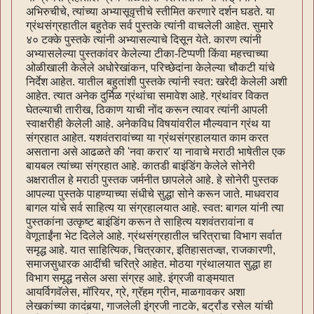
अभिरुचीचे, त्यांच्या अभ्यासूवृत्तीचे स्तीमित करणारे दर्शन घडते. या
ग्रंथसंग्रहातील बहुतेक सर्व पुस्तके त्यांनी वाचलेली आहेत. सुमारे
४० टक्के पुस्तके त्यांनी अभ्यासल्याचे दिसून येते. कारण त्यांनी
अभ्यासलेल्या पुस्तकांवर केलेल्या टीका-टिप्पणी किंवा महत्त्वाच्या
ओळीखाली केलेले अधोरेखांकन, परिच्छेदांना केलेल्या चौकटी यांचे
निर्देश आहेत. यातील बहुतांशी पुस्तके त्यांनी स्वत: खरेदी केलेली अशी
आहेत. त्यात अनेक दुर्मिळ ग्रंथांचा समावेश आहे. ग्रंथांवर विकत
घेतल्याची तारीख, ठिकाण याची नोंद करून त्यावर त्यांनी आपली
स्वाक्षरीही केलेली आहे. अनेकविध विषयांवरील मौल्यवान ग्रंथ या
संग्रहात आहेत. यशवंतरावांच्या या ग्रंथसंग्रहालयात काम करत
असताना असे आढळते की 'नवा करार' या नावाचे मराठी भाषेतील एक
बायबल त्यांच्या संग्रहात आहे. कातडी बाइंडिंग केलेले सोनेरी
अक्षरातील हे मराठी पुस्तक जर्मनीत छापलेले आहे. हे सोनेरी पुस्तक
आपल्या पुस्तके पाहण्याच्या संधीचे सुद्धा सोने करून जाते. माधवराव
बागल यांचे सर्व साहित्य या संग्रहालयात आहे. स्वत: बागल यांनी त्या
पुस्तकांना उत्कृष्ट बाइंडिंग करून ते साहित्य यशवंतरावांना व
वेणूताईंना भेट दिलेले आहे. ग्रंथसंग्रहातील चरित्राचा विभाग सर्वात
समृद्ध आहे. यात साहित्यिक, चित्रकार, इतिहासतज्ज्ञ, राजकारणी,
समाजसुधारक आदींची चरित्रे आहेत. मोठया ग्रंथालयात सुद्धा हा
विभाग समृद्ध नसेल असा संग्रह आहे. इंग्रजी वाङ्‌मयात
आयर्विगवॅलेस, मॉरियर, ग्रे, ग्रॅहम ग्रीन, माळगावकर अशा
लेखकांच्या कादंबर्‍या, गाजलेली इंग्रजी नाटके, बर्ट्रांड रसेल यांची