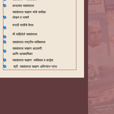
कथारूप यशवंतराव
यशवंतराव चव्हाण यांचे समीक्षा
लेखन व भाषणे
मराठी मातीचे वैभव
मी पाहिलेले यशवंतराव
यशवंतराव राष्ट्रीय व्यक्तिमत्व
यशवंतराव चव्हाण आठवणी
आणि आख्यायिका
यशवंतराव चव्हाण: व्यक्तित्व व कर्तृत्व
श्री. यशवंतराव चव्हाण अभिनंदन ग्रंथ