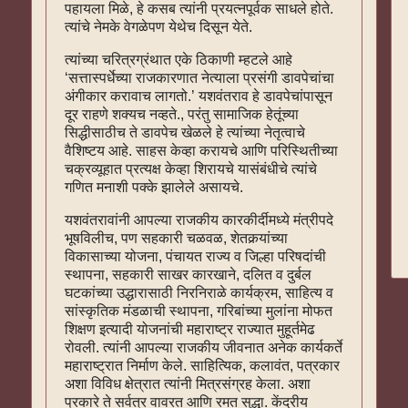
पहायला मिळे, हे कसब त्यांनी प्रयत्‍नपूर्वक साधले होते.
त्यांचे नेमके वेगळेपण येथेच दिसून येते.
त्यांच्या चरित्रग्रंथात एके ठिकाणी म्हटले आहे
‘सत्तास्पर्धेच्या राजकारणात नेत्याला प्रसंगी डावपेचांचा
अंगीकार करावाच लागतो.’ यशवंतराव हे डावपेचांपासून
दूर राहणे शक्यच नव्हते., परंतु सामाजिक हेतूंच्या
सिद्धीसाठीच ते डावपेच खेळले हे त्यांच्या नेतृत्वाचे
वैशिष्टय आहे. साहस केव्हा करायचे आणि परिस्थितीच्या
चक्रव्यूहात प्रत्यक्ष केव्हा शिरायचे यासंबंधीचे त्यांचे
गणित मनाशी पक्के झालेले असायचे.
यशवंतरावांनी आपल्या राजकीय कारकीर्दीमध्ये मंत्रीपदे
भूषविलीच, पण सहकारी चळवळ, शेतकर्‍यांच्या
विकासाच्या योजना, पंचायत राज्य व जिल्हा परिषदांची
स्थापना, सहकारी साखर कारखाने, दलित व दुर्बल
घटकांच्या उद्धारासाठी निरनिराळे कार्यक्रम, साहित्य व
सांस्कृतिक मंडळाची स्थापना, गरिबांच्या मुलांना मोफत
शिक्षण इत्यादी योजनांची महाराष्ट्र राज्यात मुहूर्तमेढ
रोवली. त्यांनी आपल्या राजकीय जीवनात अनेक कार्यकर्ते
महाराष्ट्रात निर्माण केले. साहित्यिक, कलावंत, पत्रकार
अशा विविध क्षेत्रात त्यांनी मित्रसंग्रह केला. अशा
प्रकारे ते सर्वत्र वावरत आणि रमत सुद्धा. केंद्रीय