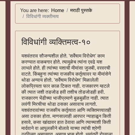
You are here:
Home
मराठी पुस्तके
विविधांगी व्यक्तीमत्व
विविधांगी व्यक्तिमत्व-१०
यशवंतराव सौजन्यशील होते. 'सर्वेषाम विरोधेण' काम
करण्यात वाकबगार होते. त्यामुळेच त्यांना एवढे यश
लाभले होते. ही त्यांच्या यशाची मीमांसा जुजबी, वरवरची
वाटते. किंबहुना त्यांच्या राजकीय कर्तृत्वावर या मीमांसेने
थोडा अन्याय होतो. 'सर्वेषाम विरोधेण' मिळालेली
लोकप्रियता फार काळ टिकत नाही. राजकारण म्हटले
की त्यात जशी तडजोड हवी तशीच तोडजोडही हवी.
राजकारण भेंडीच्या भाजीप्रमाणे बुळबुळीत नाही. त्यात
लवंगी मिरचीचा थोडा ठसका असावाच लागतो.
यशवंतरावांच्या राजकीय कर्तृत्वात आणि व्यक्तिमत्त्वातही
असा ठसका होता. माणसालाही आरपार न्याहाळून किती
हसावे, कसा खांद्यावर हात ठेवावा आणि त्याच्याशी किती
मार्दवाने वा आपुलकीने बोलावे याच्या त्यांची श्रेणी
ठरविल्या असाव्यात, असाच भास होतो. धन्वंतरी रोग्याला