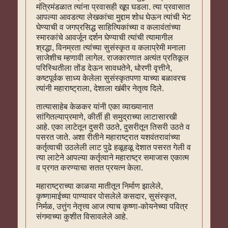
मंत्रिमंडळात त्यांना प्रवासही खूप घडला. त्या प्रवासात
आपल्या आवडत्या लेखकांचा मुद्दाम शोध घेऊन त्यांची भेट
घेण्याची व जगप्रसिद्ध साहित्यिकांच्या व कलावंतांच्या
स्मारकांचे आवर्जून दर्शन घेण्याची त्यांची त्यामागील
श्रद्धा, विनम्रता त्यांच्या सुसंस्कृत व कलाप्रेमी मनाला
साजेशीच म्हणावी लागेल. राजकारणात अत्यंत प्रतिकूल
परिस्थितीला तोंड देऊन सावधतेने, धोरणी वृत्तीने,
कष्टपूर्वक साध्य केलेला सुसंस्कृतपणा याच्या बळावरच
त्यांनी महाराष्ट्राला, देशाला खंबीर नेतृत्व दिले.
तात्यासाहेब केळकर यांनी एका व्याख्यानात
सांगितल्याप्रमाणे, कीर्ती ही समुद्राच्या लाटासारखी
आहे. एका लाटेतून दुसरी उठते, दुसरीतून तिसरी उठते व
पसरत जाते. अशा रीतीने महाराष्ट्रात यशवंतरावांच्या
कर्तृत्वाची उठलेली लाट पुढे हळूहळू देशात पसरत गेली व
त्या लाटेने आपल्या कर्तृत्वाने महाराष्ट्र समाजास एकात्म
व प्रगत करण्याचा सतत प्रयत्‍न केला.
महाराष्ट्राच्या काळया मातीतून निर्माण झालेले,
कृष्णामाईच्या पाण्यावर पोसलेले कसदार, सुसंस्कृत,
निर्मळ, उत्तुंग नेतृत्त्व आज त्याच कृष्णा-कोयनेच्या पवित्र
संगमाच्या कुशीत विसावलेले आहे.