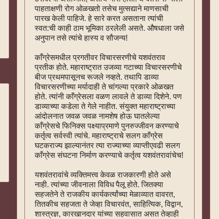
पाहताक्षणी रोग ओळखतो तसेच मुत्सद्याने माणसाची
पारख केली पाहिजे. हे सारे करत असताना त्यांची
स्वत:ची काही ठाम भूमिका ठरलेली असते. औषधाला जसे
अनुपान तसे त्यांचे हास्य व सौजन्य!
काँग्रेसमधील प्रगतीवर विचारसरणीचे यशवंतराव
प्रतीक होते. महाराष्ट्रात उजव्या गटाच्या विचारसरणीचे
बीज प्रथमपासूनच रूजले नव्हते. तथापि डाव्या
विचारसरणीच्या मर्यादाही ते चांगल्या प्रकारे ओळखत
होते. त्यांनी काँग्रेसला वळण लावले ते डाव्या दिशेने. पण
डाव्याच्या कडेला ते गेले नाहीत. संयुक्त महाराष्ट्राच्या
आंदोलनात जवळ जवळ नामशेष होऊ घातलेल्या
काँग्रेसचे फिनिक्स पक्ष्याप्रमाणे पुनरुज्जीवन करण्याचे
कर्तृत्व सर्वस्वी त्यांचे. महाराष्ट्राचे सलग काँग्रेस
घटकराज्य झाल्यानंतर त्या राज्याच्या व्याप्तीएवढी सलग
काँग्रेस संघटना निर्माण करण्याचे कर्तृत्व यशवंतरावांचेच!
यशवंतरावांचे व्यक्तिमत्त्व केवळ राजकारणी होते असे
नाही. त्यांच्या जीवनाला विविध पैलू होते. जितक्या
सहजतेने ते राजकीय कार्यकर्त्यांच्या मेळाव्यात वावरत,
तितकीच सहजता ते जेव्हा विचारवंत, साहित्यिक, विद्वान,
शास्त्रज्ञ, कारखानदार यांच्या सहवासात असत तेव्हाही