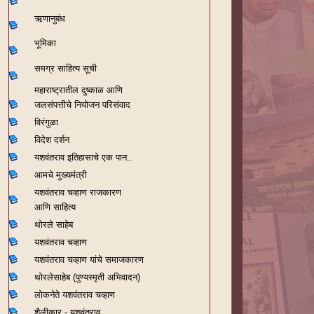
ऋणानुबंध
भूमिका
समग्र साहित्य सूची
महाराष्ट्रातील दुष्काळ आणि
जलसंपत्तीचे नियोजन परिसंवाद
विरंगुळा
विदेश दर्शन
यशवंतराव
इतिहासाचे एक पान..
आमचे मुख्यमंत्री
यशवंतराव चव्हाण राजकारण
आणि साहित्य
थोरले साहेब
यशवंतराव चव्हाण
यशवंतराव चव्हाण यांचे समाजकारण
थोरलेसाहेब (पुण्यस्मृती अभिवादन)
लोकनेते यशवंतराव चव्हाण
शैलीकार - यशवंतराव