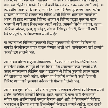
विशिष्ट आकार असणारे गोलाकार, नागमोडी रस्ते आखण्यात आले आहेत.
बाकीच्या संपूर्ण भागामध्ये विस्तीर्ण अशी हिरवळ तयार करण्यात आली आहे. या
हिरवळीचा आकार गोलाकार, नागमोडी अशा विशिष्ट प्रकारचा आहे. तसेच
झाडाच्या नागमोडी आकाराच्या विविध ओळी विशिष्ट आकारात लावलेल्या
आहेत. ही झाडे लावताना विशिष्ट आकार व विशिष्ट ॠतूत फुलांचा बहार
असणारी अशी झाडे निवडण्यात आली आहेत. त्यामध्ये शिरीष, कांचन, बहावा,
कौशिया, बॉटल, ब्रश, गुलमोहर, पांगारा, सिंगापूर चेअरी, चिचकारी अशी
वैशिष्ट्यपूर्ण झाडे निवडण्यात आली आहेत.
या उद्यानामध्ये विशिष्ट प्रकारची विद्युत प्रकाशाची योजना फिलिप्स या
नामवंत कंपनीकडून तयार करून घेण्यात आली आहे. सभोवारच्या सर्व टप्प्यांचे
कामही पूर्ण झालेले आहे.
उद्यानाच्या दक्षिण बाजूला पंतकोटाच्या तिरक्या भागावर निलगिरीची झाडे
लावलेली आहेत. त्यामुळे तो भाग हिरवी भिंत असल्यासारखा भासतो आहे.
उतार संपल्यानंतर रिटेनिंग वॉल व उतारामध्ये विविध फुलांची लहान लहान
रोपे लावण्यात आली आहेत. बागेच्या या विस्तीर्ण जागेमध्ये काही ठिकाणी
विशिष्ट आकाराचे झगमगते कांरज्यांची योजना केलेली आहे.
उद्यानाच्या एका कोपर्‍यामध्ये लहान मुलांची अद्ययावत खेळणी बसविण्यात आली
आहेत. बागेतील विस्तीर्ण हिरवळ, झाडे, फुलझाडे यांना पाणी देण्यासाठी
सर्वत्र पॉप-अपस्पिंक्लर्स बसवून घेण्यात आली आहे. हे स्पिंक्लर्सही विशिष्ट
आकाराचे व हिरव्या रंगाच्या हिरवळीमध्ये मिसळून जाणारे आहेत. बटन दाबले