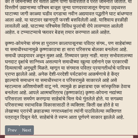
की ते जमिनीच्या वर येतात आणि पाणी फवारतात व परत जमिनीत जातात. या
विस्तीर्ण उद्यानाच्या पश्चिम बाजूस जुन्या पाणदरवाजातून येणार्‍या उद्ध्वस्त
घाटाच्या जागी काळ्या घडीव दगडाचा नवीन अद्ययावत पद्धतीने घाट बांधण्यात
आला आहे. या घाटावर खानापुरी फरशी बसविलेली आहे. याशिवाय हरळीही
लावलेली आहे. घाटाच्या पश्चिमेस विविध फुलांची रोपे लावण्यात आलेली
आहेत. व टप्प्याटप्याचे फ्लावर बेडस् तयार करण्यात आले आहेत.
कृष्णा-कोयनेचा संगम हा पुरातन कालापासूनचा पवित्र संगम., पण साहेबांच्या
या समाधीस्थानामुळे कृष्णाकाठचा हा सारा परिसरच बोलका बनलेला आहे.
समाधी उघड्यावर असून मुक्त आहे. तिच्यावर छत्र नाही. मात्र सभोवतालच्या
घनदाट वृक्षांचे सान्निध्य असल्याने समाधीच्या खुल्या दर्शनाने एक प्रकारची
दिव्यत्वाची अनुभूती मिळते. म्हणून या संगमास पवित्र प्रयागतीर्थाचे पावित्र्य
प्राप्त झालेले आहे. अनेक देशी-परदेशी पर्यटकांना आकर्षणाचे हे केंद्र
झाल्याचे समाधान या समाधीस्थान व परिसरामुळे साकारले आहे असे
म्हटल्यास अतिशयोक्ती वाटू नये. त्यामुळे हा कर्‍हाडचा एक सांस्कृतिक ठेवाच
बनलेला आहे. आपले आत्मचरित्रच (कृष्णाकांठ) कृष्णा-कोयना नद्यांच्या
परिसराला समर्पण करणार्‍या साहेबांचे चित्त येथे गुंतलेले होते. या सगळ्या
परिसराच्या स्वाभाविक विकासासाठी ते व्यक्तिश: किती दक्ष होते हे या
लेखाच्या प्रारंभी कर्‍हाडच्या नगराध्यक्षांना त्यांनी पाठविलेल्या व्यक्तिगत
पत्रातून दिसून येते. साहेबांचे ते स्वप्न आता पूर्णपणे साकार झालेले आहे.
Previous article: विविधांगी व्यक्तिमत्व-१०३
Next article: विविधांगी व्यक्तिमत्व-१०१
Prev
Next