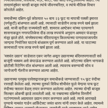
नियतकालिके, विशेषांक, पत्रे, फोटो, रक्षा आदी वस्तू ठेवलेल्या आहेत. त्या
ताम्रमंजुषेवर चारही बाजूस त्यांचे जीवनचरित्र, व त्यांचे मौलिक विचार
कोरलेले आहेत.
समाधीच्या दक्षिण-पूर्व कोपर्‍यात ५० बाय २३ फूट या मापाची पक्की इमारत
(पर्णकुटी) बांधण्यात आली आहे. त्यासाठी साडेतीन लाख रुपये खर्च झाला
आहे. माजी क्रीडा राज्यमंत्री श्री. शामराव आष्टेकर यांच्या प्रयत्‍नाने
शासनाकडून नगरपालिकेस दीड लाख रुपयांचे अनुदान आमदार फंडातून
मंजूर झाले होते. संगमेश्वराच्या मंदिरापासून किल्ल्याच्या पाणदरवाजापर्यंत
जाणार्‍या नियोजित घाटाचे बांधकाम पूर्ण करण्यात आले आहे. या घाटाच्या
कामासाठी पाच लाख रुपये खर्च झाला आहे.
'यशवंत उद्यान' साडेसात एकर जागेत असून उद्यानाच्या बंदिस्तपणासाठी सर्व
बाजूंनी भक्कम असे कंपाऊंड करण्यात आलेले आहे. कोटाच्या दक्षिण भागाकडे
छोटीशी रिटेनिंग वॉल बांधण्यात आली आहे. त्यावरच बसण्याची सोय व
जागोजागी गॅलरीज करण्यात आल्या आहेत.
उद्यानाच्या प्रमुख प्रवेशद्वाराकडून समाधीकडे जाण्यासाठी १५ फूट रुंदीचा
रस्ताही केलेला आहे. त्याच्या दुतर्फा विविध शोभीवंत फुले येणार्‍या पाच फूट
रुंदीच्या फ्लावर बेडस् तयार करण्यात आलेल्या आहेत. त्याच्या दोन्ही बाजूस
सिल्व्हर ओकची झाडे लावलेली आहे. या रस्त्याच्या दक्षिणेस विस्तीर्ण
पटांगणामध्ये अद्ययावत उद्यान तयार करण्यात आले आहे. त्याचे आराखडे
पुण्याचे नामवंत गार्डन आर्किटेक्ट जयंत धारप यांनी तयार केले आहेत. त्यामध्ये