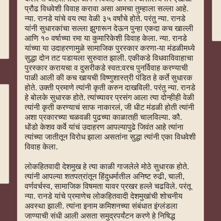
प्रौढ विधवेशी विवाह करावा असा आमचा तुम्हाला सल्ला आहे.
न्या. रानडे यांचे वय त्या वेळी ३५ वर्षांचे होते. परंतु न्या. रानडे
यांनी सुधारकांचा सल्ला झुगारून देऊन पुन्हा एकदा कच खाल्ली
आणि १० वर्षाच्या रमा या कुमारिकेशी विवाह केला. न्या. रानडे
यांच्या या उदाहरणामुळे सामाजिक पुरस्कार करणा-या मंडळीमध्ये
सुद्धा दोन तट पडायला सुरुवात झाली. एकीकडे विधवाविवाहाचा
पुरस्कार करायचा व दुसरीकडे स्वत:वरच पुनर्विवाह करण्याची
पाळी आली की कच खायची विष्णुशास्त्री पंडित हे कर्ते सुधारक
होते. उक्ती प्रमाणे त्यांनी कृती करुन दाखविली. परंतु न्या. रानडे
हे बोलके सुधारक होते. त्यांच्यावर प्रसंग आला त्या दोन्हीही वेळी
त्यांनी कृती करण्याचं साफ नाकारलं, जी धीट मंडळी होती त्यांनी
अशा प्रकारच्या चळवळी पुढच्या काळातही चालविल्या. कौ.
धोंडो केशव कर्वे यांचं उदाहरण आपल्यापुढे जिवंत आहे त्यांना
त्यांच्या जातीतून विरोध झाला असतांना सुद्धा त्यांनी एका विधवेशी
विवाह केला.
लोकहितवादी देशमुख हे त्या काळी गाजलेले मोठे सुधारक होते.
त्यांनी आपल्या शतपत्रांतून हिंदुधर्मातील अनिष्ट रुढी, चाली,
वर्णवर्चस्व, सामाजिक विषमता यावर प्रखर हल्ले चढविले. परंतू
न्या. रानडे यांचे प्रमाणेच लोकहितवादी देशमुखांची शोचनीय
अवस्था झाली. त्यांना इनाम कमिशनच्या संबंधात इंग्लंडला
जाण्याची संधी आली असता समुद्रपर्यंटन करणे हे निषिद्ध