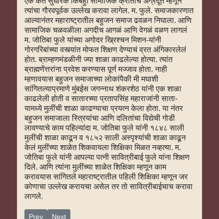
एक कर्ते सुधारक किंबहुा सामाजिक क्रांतीचे अग्रदूत म्हणून
त्यांचा गौरवपूर्वक उल्लेख करावा लागेल. म. फुले. समाजकारणात
आल्यानंतर महाराष्ट्रातील बहुजन समाज ढवळन निघाला. आणि
सामाजिक चळवळीला अगदीच आगळं आणि वेगळं वळण लागलं
म. जोतिबा फुले यांच्या अगोदर ख्रिश्चन मिशन-यांनी
गोरगरिबांच्या वस्त्यांत मोफत शिक्षण देण्याचं व्रत अंगिकारलेलं
होत. ब्राम्हणमंडळीनी ज्या शाळा काढलेल्या होत्या. त्यांत
ब्राह्मणेंत्तरांना प्रवेश करण्यास पूर्ण मज्जाव होता. नाही
म्हणावयास बहुजन समाजाच्या लोकांपैकी मी मघाशी
सांगितल्याप्रमाणे मुंबईस जगन्नाथ शंकरशेठ यांनी एक शाळा
काढलेली होती व सातारच्या प्रतापसिंह महाराजांनी साता-
यामध्ये मुलींची शाळा काढण्याचा प्रयत्न केला होता. या नंतर
बहुजन समाजाला स्त्रियांचा आणि दलितांचा विद्येची गोडी
लावण्याचे काम पहिल्यांदा म. जोतिबा फुले यांनी १८४८ साली
मुलींची शाळा काढून व १८५२ साली अस्पृश्यांची शाळा काढून
केलं मुलींच्या शाळेत शिकवायला शिक्षिका मिळत नव्हत्या. म.
जोतिबा फुले यांनी आपल्या पत्नी सावित्रीबाई फुले यांना शिक्षण
दिले. आणि त्यांना मुलींच्या शाळेत शिक्षिका म्हणून काम
करावयास सांगितले महाराष्ट्रातील पहिली शिक्षिका म्हणून जर
कोणाचा उल्लेख करायचा असेल तर तो सावित्रीबाईचाच करावा
लागले.
Previous article: व्याख्यानमाला-१९७९-१०
Next article: व्याख्यानमाला-१९७९-८
Prev
Next