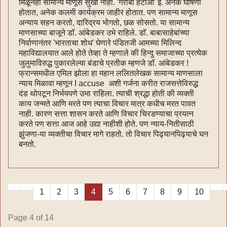
मिळूनही सामान्य माणूस सुखी नाही. 'गरीबी हटाओ' इ. अनेक घोषणा
होतात, अनेक कलमी कार्यक्रम जाहीर होतात. पण सामान्य माणूस
अन्याय सहन करतो, दारिद्रय भोगतो, छळ सोसतो. या सामान्य
माणसाच्या बाजूने डॉ. आंबेडकर उभे राहिले. डॉ. बाबासाहेबांच्या
निर्वाणानंतर 'भारताचा शोध' घेणारे पंडितजी आमच्या मिलिन्द
महाविद्यालयात आले होते तेव्हा ते म्हणाले की हिन्दु समाजाच्या प्रत्येक
जुलुमाविरुद्ध पुकारलेल्या बंडाचे प्रतीक म्हणजे डॉ. आंबेडकर !
फ्रान्समधील एमिल झोला हा महान ललितलेखक सामान्य माणसाला
न्याय मिळावा म्हणून I accuse अशी गर्जना करीत राजसत्तेविरुद्ध
दंड थोपटून निर्भयपणे उभा राहिला. त्याची श्रद्धा होती की व्यक्ती
काय जन्मते आणि मरते पण त्याचा विचार मात्र कधीच मरत पावत
नाही. कारण सत्ता शासन करते आणि विचार चिरडण्याचा प्रयत्न
करते पण सत्ता आज आहे उद्या नाहीशी होते. पण न्याय-नितीसाठी
झुंजणा-या व्यक्तीचा विचार मागे राहतो. तो विचार पिढ्यानपिढ्याचे घन
बनतो.
1
2
3
4
5
6
7
8
9
10
Page 4 of 14