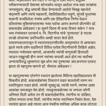
आले. माझ्यासमोर उभे राहते ते नागपूरचे दीक्षा मैदान, बौद्धधर्म
स्वीकरण्यासाठी देशाच्या कोनाकोप-यातून आलेला पाच-सहा लाखांचा
जनसमुदाय, बौद्ध धम्माची दीक्षा देण्यासाठी आलेले भिक्कू महाथेरो
चंद्रमणी आणि त्यांचे सहकारी, देशविदेशातील पाहुणे, सुंगधी फुलांच्या
माळानी सजविलेला रंगमंच आणि एक ऐतिहासिक निर्णय घेऊन
दलितांच्या मुक्तिसंग्रामाच्या नव्या पर्वाचा आरंभ करणारे धीरगंभीर डॉ.
बाबासाहेब आंबेडकर ! हा सुवर्ण दिवस मी कसा विसरु शकेन ? याच
भव्य रंगमंचावर प्राचार्य म. भि. चिटणीस यांचे 'युगयात्रा' हे नाटक
लाखो लोकांच्या उपस्थितीत आम्ही सादर केले होते.
रामायणकालापासून ते स्वातंत्र्यप्राप्तीपर्यंत अस्पृश्यांवर जे अत्याचार
झाले त्याचे दर्शन घडविणारे विविध प्रवेश चिटणीसांनी लिहिले आहेत.
त्यातला नभोवक्ता म्हणतो, आजपर्यंत ज्यांची माणुसकी हिरावली
जाऊन पशूहूनही हीन जगणं ज्यांच्या कपाळी आलं होतं त्या सर्वांच्या
अन्यायाविरुद्ध धुमसणारा मूक क्षोभ ज्या पुरुषाच्या अंत:करणात प्रकट
झाला तो महापुरुष म्हणजे डॉ. भीमराव आंबेडकर !
या महापुरुषाच्या प्रेरणेनं स्थापन झालेल्या मिलिन्द महाविद्यालयात मी
शिकवीत होतो. बाबासाहेबांच्या विचारानं घडत चाललेली तरुण मन
वसतिगृहात पाहत होतो. त्यांची सुखदु:खं, त्यांची स्वप्नें, त्यांच्या आशा
आकांक्षा समजावून घेत होतो. गावकुसाबाहेरच्या या जगाला कोणी
अस्मिता दिली असेल तर ती बाबासाहेबांनीच. त्यांनीच या उपेक्षित,
दलित मनाला वाचा दिली. त्यांनीच त्यांचा स्वाभिमान जिवंत केला. देश
स्वतंत्र झाला आहे त्याला आज पंचवीस वर्षापेक्षा अधिक काळ लोटला