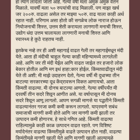
हा त्याग लादला जातो आहे. गेल्या वर्षी मला अमुक अमुक वेतन
मिळाले. यावर्षी मला ५० रुपयांची वाढ मिळाली. पण माझा खर्च
जर २००रु. वाढला असेल तर माझ्या ५०रु. वाढ याला काही अर्थ
रहात नाही. परिणाम असा होतो की सगळेच लोक नाराज होऊन
नियोजनाची शिस्त, उत्तम शेती करायला लागणारी मनाची शिस्त,
उद्योग धंदा उत्तम चालायला लागणारी मनाची शिस्त आणि
स्वास्थ्य हे कुठे राहतच नाही.
इतकेच नव्हे तर ही अशी महागाई वाढत गेली तर महागाईमधून मंदी
येते. आता ही मंदीची चाहूल गेल्या काही महिन्यामध्ये लागलेली
आहे. आणि जर ती मंदी येईल आणि वाढत जाईल तर हजारो लोक
बेकार होतील आणि मग इथं हाहा:कार होईल. किंमतवाढीतून मंदी
येते ती अशी: मी माझे उदाहरण देतो, गेल्या वर्षी मी दुधाच्या तीन
बाटल्या सरकारच्या दूध केंद्रावरून विकत आणायचो. आता
किंमती वाढल्या. मी दोनच बाटल्या आणतो. गेल्या वर्षीपर्यंत मी
दरवर्षी तीन सदरे शिवून आणीत असे. या वर्षापासून मी दोनच
सदरे शिवून आणू लागलो. आपण सगळी माणसे या पद्धतीने किंमती
वाढल्यानंतर गरजा कमी कमी करून लागलो. याप्रमाणे सबंध
समाजाची मागणी कमी होते आणि जर मागणी कमी झाली तर
उत्पादन कमी होणारच. हे साधे गणित आहे. किंमती वाढत्या
राहिल्यामुळे काही काळ उत्पादन वाढत रहाते. पण विशिष्ट
मर्यादेनंतर वाढत्या किंमतीमुळे वाढते उत्पादन होत नाही. वाढत्या
किमंतीमुळे मागणी खाली येते आणि मागणी खाली आल्यामुळे