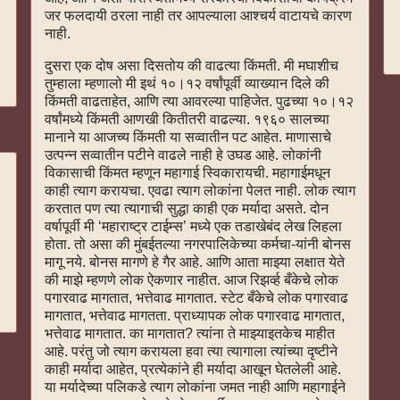
जर फलदायी ठरला नाही तर आपल्याला आश्चर्य वाटायचे कारण
नाही.
दुसरा एक दोष असा दिसतोय की वाढत्या किंमती. मी मघाशीच
तुम्हाला म्हणालो मी इथं १०।१२ वर्षांपूर्वी व्याख्यान दिले की
किंमती वाढताहेत, आणि त्या आवरल्या पाहिजेत. पुढच्या १०।१२
वर्षांमध्ये किंमती आणखी कितीतरी वाढल्या. १९६० सालच्या
मानाने या आजच्य किंमती या सव्वातीन पट आहेत. माणासाचे
उत्पन्न सव्वातीन पटीने वाढले नाही हे उघड आहे. लोकांनी
विकासाची किंमत म्हणून महागाई स्विकारायची. महागाईमधून
काही त्याग करायचा. एवढा त्याग लोकांना पेलत नाही. लोक त्याग
करतात पण त्या त्यागाची सुद्धा काही एक मर्यादा असते. दोन
वर्षापूर्वी मी ‘महाराष्ट्र टाईम्स’ मध्ये एक तडाखेबंद लेख लिहला
होता. तो असा की मुंबईतल्या नगरपालिकेच्या कर्मचा-यांनी बोनस
मागू नये. बोनस मागणे हे गैर आहे. आणि आता माझ्या लक्षात येते
की माझे म्हणणे लोक ऐकणार नाहीत. आज रिझर्व्ह बँकेचे लोक
पगारवाढ मागतात, भत्तेवाढ मागतात. स्टेट बँकेचे लोक पगारवाढ
मागतात, भत्तेवाढ मागतता. प्राध्यापक लोक पगारवाढ मागतात,
भत्तेवाढ मागतात. का मागतात? त्यांना ते माझ्याइतकेच माहीत
आहे. परंतु जो त्याग करायला हवा त्या त्यागाला त्यांच्या दृष्टीने
काही मर्यादा आहेत, प्रत्येकांने ही मर्यादा आखून घेतलेली आहे.
या मर्यादेच्या पलिकडे त्याग लोकांना जमत नाही आणि महागाईने