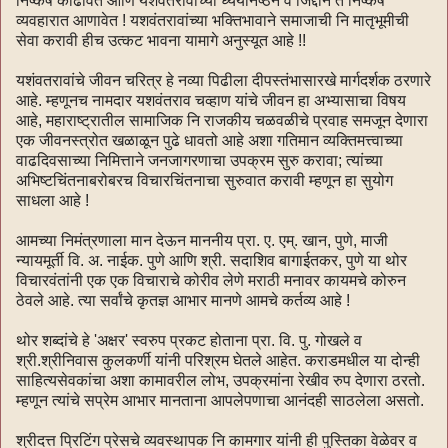
निष्कर्ष काढावेत आणि यशवंतरावांच्या ध्येयनिष्ठेने व जिद्दीने ते निष्कर्ष
व्यवहारात आणावेत ! यशवंतरावांच्या भक्तिभावाने समाजाची नि मातृभूमीची
सेवा करावी हीच उत्कट भावना यामागे अनुस्यूत आहे !!
यशंवतरावांचे जीवन चरित्र हे नव्या पिढीला दीपस्तंभासारखे मार्गदर्शक ठरणारे
आहे. म्हणूनच नामदार यशवंतराव चव्हाण यांचे जीवन हा अभ्यासाचा विषय
आहे, महाराष्ट्रातील सामाजिक नि राजकीय चळवळीचे प्रवाह समजून देणारा
एक जीवनस्त्रोत खळाळून पुढे धावतो आहे अशा गतिमान व्यक्तिमत्त्वाच्या
वाढदिवसाच्या निमित्ताने जनजागरणाचा उपक्रम सुरु करावा; त्यांच्या
अभिष्टचिंतनाबरोबरच विचारचिंतनाचा सुरुवात करावी म्हणून हा सुयोग
साधला आहे !
आमच्या निमंत्रणाला मान देऊन माननीय प्रा. ए. एम्. खान, पुणे, माजी
न्यायमूर्ती वि. अ. नाईक. पुणे आणि श्री. सदाशिव बागाईतकर, पुणे या थोर
विचारवंतांनी एक एक विचाराचे कोरीव लेणे मराठी मनावर कायमचे कोरुन
ठेवले आहे. त्या सर्वांचे कृतज्ञ आभार मानणे आमचे कर्तव्य आहे !
थोर शब्दांचे हे 'अक्षर' स्वरुप प्रकट होताना प्रा. वि. पु. गोखले व
श्री.श्रीनिवास कुलकर्णी यांनी परिश्रम घेतले आहेत. कराडमधील या दोन्ही
साहित्यसेवकांचा अशा कामावरील लोभ, उपक्रमांना रेखीव रुप देणारा ठरतो.
म्हणून त्यांचे सप्रेम आभार मानताना आपलेपणाचा आनंदही साठलेला असतो.
श्रीदत्त प्रिटिंग प्रेसचे व्यवस्थापक नि कामगार यांनी ही पुस्तिका वेळेवर व