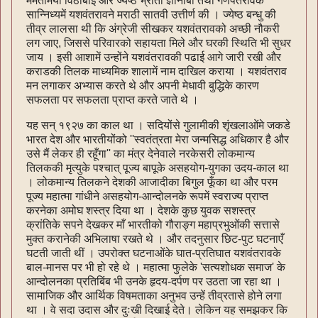
ममतामयी विठाबाई और ज्येष्ठ भ्राता ज्ञानोबा तथा गणपतरावके
सान्निध्यमें यशवंतरावने मराठी सातवी उत्तीर्ण की । ज्येष्ठ बन्धु की
तीव्र लालसा थी कि अंग्रेजी सीखकर यशवंतरावको अच्छी नौकरी
लग जाए, जिससे परिवारको सहायता मिले और घरकी स्थिति भी सुधर
जाय । इसी आशामें उन्होंने यशवंतरावकी पढाई आगे जारी रखी और
कराडकी तिलक माध्यमिक शालामें नाम दाखिल कराया । यशवंतराव
मन लगाकर अभ्यास करते थे और अपनी मेधावी बुद्धिके कारण
सफलता पर सफलता प्राप्‍त करते जाते थे ।
यह सन् १९२७ का काल था । सदियोंसे गुलामीकी शृंखलाओंमे जकडे
भारत देश और भारतीयोंको ''स्वतंत्रता मेरा जन्मसिद्ध अधिकार है और
उसे मैं लेकर ही रहूँगा'' का मंत्र देनेवाले नरकेसरी लोकमान्य
तिलककी मृत्युके पश्चात् पूज्य बापूके असहयोग-युगका उदय-काल था
। लोकमान्य तिलकने देशकी आजादीका बिगुल फूँका था और परम
पूज्य महात्मा गांधीने असहयोग-आन्दोलनके रूपमें स्वराज्य प्राप्‍त
करनेका अमोघ शस्त्र दिया था । देशके कुछ युवक सशस्त्र
क्रांतिके सपने देखकर माँ भारतीको गौराङ्ग महाप्रभुओंकी सत्तासे
मुक्त करानेकी अभिलाषा रखते थे । और तदनुसार छिट-पुट घटनाएँ
घटती जाती थीं । उपरोक्त घटनाओंके घात-प्रतिघात यशवंतरावके
बाल-मानस पर भी हो रहे थे । महात्मा फुलेके 'सत्यशोधक समाज' के
आन्दोलनका प्रतिबिंब भी उनके हृदय-दर्पण पर उठता जा रहा था ।
सामाजिक और आर्थिक विषमताका अनुभव उन्हें तीव्रतासे होने लगा
था । वे सदा उदास और दुःखी दिखाई देते। लेकिन यह समझकर कि