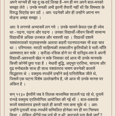
अपने भाग्यमें ही यह दुःख-दर्द लिखा है--मन ही मन अपने बाल-मनको
समझा लेते । उनके मनकी अभी इतनी तैयारी नहीं थी कि विषमता के
विरुद्ध विद्रोह कर उठें । अतः पढनेकी ओर ही उन्होंने अपना मन
मोडना अच्छा समझा ।
अतः वे लगनसे अभ्यासमें लग गये । उनके सामने केवल एक ही ध्येय
था - पढना, पढना और पढना । उनका विद्यार्थी-जीवन किसी सामान्य
विद्यार्थीसे अधिक उज्ज्वल और यशस्वी रहा । विद्यार्थी दशामें
यशवंतरावको पाठ्यक्रमके अलावा बाहरी पठनपाठनका भी बडा चाव
था । परिणामतः मराठी साहित्यकी तत्कालीन कृतियोंको वे भली-भाँति
आत्मसात् कर सके । क्रीडा-रसिक होने पर भी दारिद्र्य-वश वे अपनी
विद्यार्थी-अवस्थामें खेल न सके जिसका दर्द आज भी उनके मानसके
किसी कोनेमें छुपा पडा है । मेधावी बुद्धि, अद्‍भुत प्रतिभा, चापल्य और
दृढ मनोबलके साथ ही साथ यशवंतराव भाषण करनेकी कलामें
सिद्धहस्त थे । वक्तृत्व-स्पर्धामें उन्होंने कई पारितोषिक जीते थे,
जिसमें एक घटना विशेष उल्लेखनीय है, जो आज भी उनके मानस पर
अंकित है ।
सन् १९३० ईस्वीमें जब वे तिलक माध्यमिक शालामें पढ रहे थे, पूनामें
रानडे वक्तृत्व प्रतियोगिता आयोजित की गई थी । बाल-वक्ताके
रूपमें यशवंतराव इससे पहले ही काफी नाम कमा चुके थे । अतः
उन्होंने पूनाकी वाक्-स्पर्धामें सम्मिलित होनेका मन ही मन निश्चय
किया । लेकिन अँटीमें एक पाई भी न थी; कराडसे पूना कैसे जाएँ ?