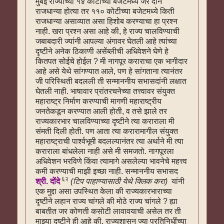
मुंबई राज्याच्या १४ कोटीच्या बजेटमध्ये जर दोन
राजधान्या होत्या तर ११० कोटीच्या बजेटमध्ये किती
राजधान्या असाव्यात असा हिशोब करण्याचा हा प्रश्न
नाही. खरा प्रश्न असा आहे की, हे राज्य चालविण्याची
जबाबदारी ज्यांनी आपल्या अंगावर घेतली आहे त्यांच्या
दृष्टीने अनेक ठिकाणी असेंब्लीची अधिवेशने घेणे हे
कितपत सोईचे होईल ? मी नागपूर कराराचा एक भागीदार
आहे असे येथे सांगण्यात आले, पण हे सांगताना त्यानंतर
जी परिस्थिती बदलली ती सन्माननीय सभासदांनी लक्षात
घेतली नाही. भाषावार प्रांतरचनेच्या तत्त्वावर संयुक्त
महाराष्ट्र निर्माण करण्याची मागणी महाराष्ट्रीय
जनतेकडून करण्यात आली होती, व तसे झाले तर
राज्यकारभार चालविण्याच्या दृष्टीने त्या कराराला मी
संमती दिली होती. पण आता त्या करारामागील संयुक्त
महाराष्ट्राची पार्श्वभूमी बदलल्यानंतर त्या अर्थाने मी त्या
कराराला बांधलेला नाही असे मी समजतो. नागपूरला
अधिवेशन भरविणे किंवा त्यामागे असलेल्या भावनेचे महत्त्व
कमी करण्याची माझी इच्छा नाही. सन्माननीय सभासद
६२
श्री. दोंदे
(टिप पाहाण्यासाठी येथे क्लिक करा)
यांनी
एक मुद्दा असा उपस्थित केला की राज्यकारभाराच्या
दृष्टीने लहान राज्य चांगले की मोठे राज्य चांगले ? ह्या
बाबतीत जर कोणती कसोटी लावावयाची असेल तर ती
माझ्या दृष्टीने ही आहे की, राज्यशासन ज्या प्रतिनिधींच्या