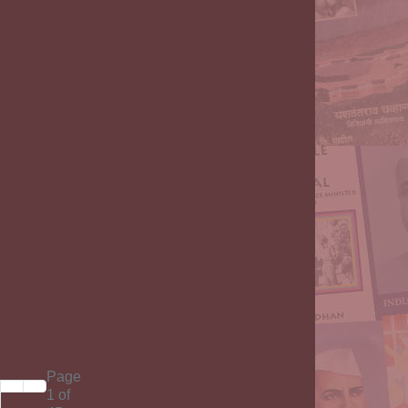
Page
1 of