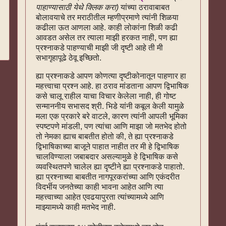
पाहाण्यासाठी येथे क्लिक करा)
यांच्या ठरावाबाबत
बोलावयाचे तर मराठीतील म्हणीप्रमाणे त्यांनी शिळया
कढीला ऊत आणला आहे. काही लोकांना शिळी कढी
आवडत असेल तर त्याला माझी हरकत नाही, पण ह्या
प्रश्नाकडे पाहण्याची माझी जी दृष्टी आहे ती मी
सभागृहापूढे ठेवू इच्छितो.
ह्या प्रश्नाकडे आपण कोणत्या दृष्टीकोनातून पाहणार हा
महत्त्वाचा प्रश्न आहे. हा ठराव मांडताना आपण द्विभाषिक
कसे चालू राहील याचा विचार केलेला नाही, ही गोष्ट
सन्माननीय सभासद श्री. भिडे यांनी कबूल केली यामुळे
मला एक प्रकारे बरे वाटले, कारण त्यांनी आपली भूमिका
स्पष्टपणे मांडली, पण त्यांचा आणि माझा जो मतभेद होतो
तो नेमका ह्याच बाबतीत होतो की, ते ह्या प्रश्नाकडे
द्विभाषिकाच्या बाजूने पाहात नाहीत तर मी हे द्विभाषिक
चालविण्याला जबाबदार असल्यामुळे हे द्विभाषिक कसे
व्यवस्थितपणे चालेल ह्या दृष्टीने ह्या प्रश्नाकडे पाहातो.
ह्या प्रश्नाच्या बाबतीत नागपूरकरांच्या आणि एकंदरीत
विदर्भीय जनतेच्या काही भावना आहेत आणि त्या
महत्त्वाच्या आहेत एवढयापुरता त्यांच्यामध्ये आणि
माझ्यामध्ये काही मतभेद नाही.